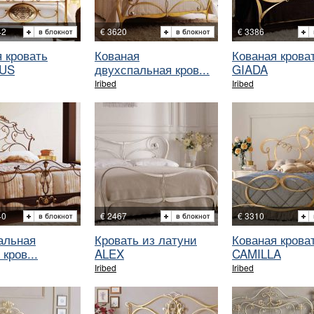
42
€ 3620
€ 3386
 кровать
Кованая
Кованая крова
US
двухспальная кров...
GIADA
Iribed
Iribed
40
€ 2467
€ 3310
альная
Кровать из латуни
Кованая крова
 кров...
ALEX
CAMILLA
Iribed
Iribed