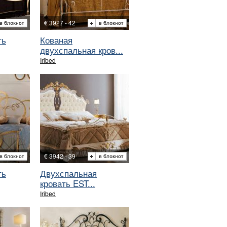
€ 3927 - 42
ть
Кованая
двухспальная кров...
Iribed
€ 3942 - 39
ть
Двухспальная
кровать EST...
Iribed