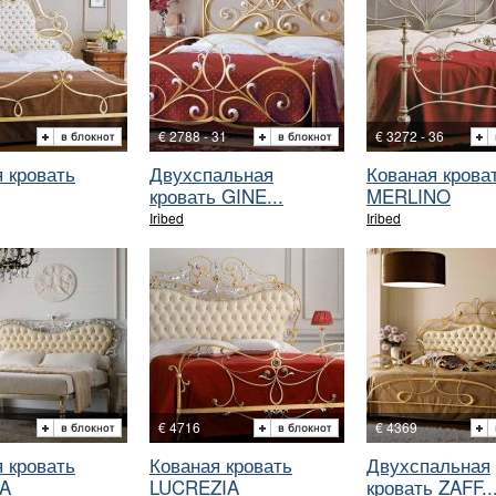
€ 2788 - 31
€ 3272 - 36
 кровать
Двухспальная
Кованая крова
кровать GINE...
MERLINO
Iribed
Iribed
€ 4716
€ 4369
 кровать
Кованая кровать
Двухспальная
A
LUCREZIA
кровать ZAFF..