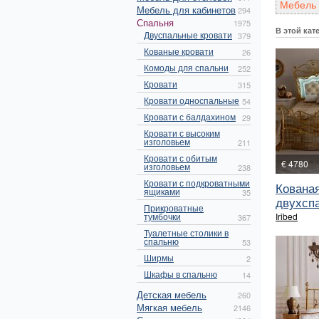
Мебель 
Мебель для кабинетов
294
Спальня
1975
В этой кат
Двуспальные кровати
379
Кованые кровати
26
Комоды для спальни
252
Кровати
315
Кровати односпальные
54
Кровати с балдахином
29
Кровати с высоким
изголовьем
211
Кровати с обитым
€ 4780
изголовьем
238
Кровати с подкроватными
Кована
ящиками
35
двухспа
Прикроватные
тумбочки
Iribed
367
Туалетные столики в
спальню
53
Ширмы
2
Шкафы в спальню
14
Детская мебель
260
Мягкая мебель
2146