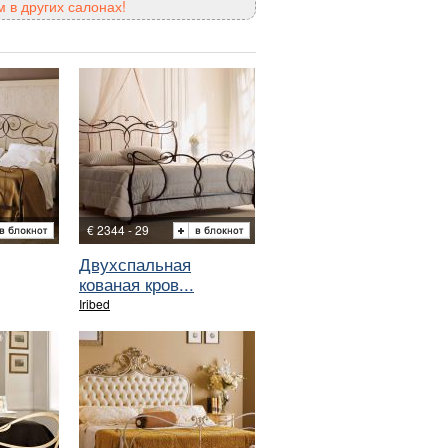
 в других салонах!
€ 2344 - 29
Двухспальная
кованая кров...
Iribed