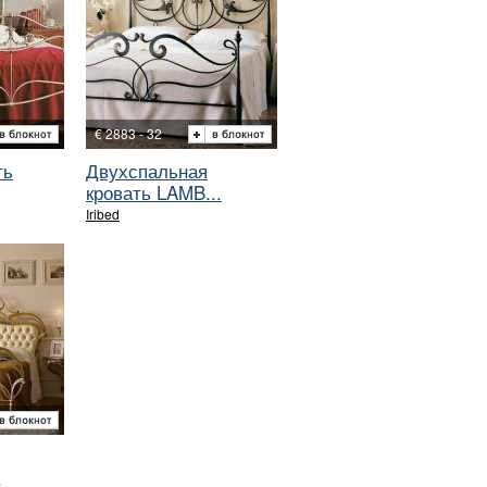
€ 2883 - 32
ть
Двухспальная
кровать LAMB...
Iribed
.