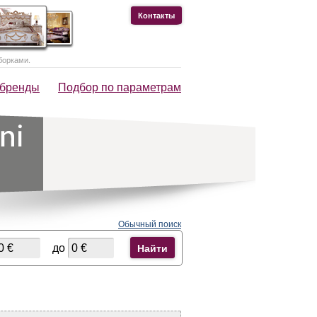
Контакты
борками.
 бренды
Подбор по параметрам
Обычный поиск
до
Найти