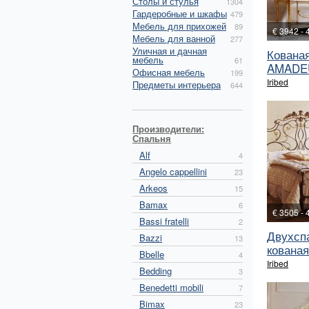
Столы и стулья
1304
Гардеробные и шкафы
479
Мебель для прихожей
89
€ 3942 - 
Мебель для ванной
277
Уличная и дачная
Кованая
мебель
61
AMADE
Офисная мебель
199
Iribed
Предметы интерьера
644
Производители:
Спальня
Alf
4
Angelo cappellini
23
Arkeos
15
Bamax
6
€ 3505 - 
Bassi fratelli
2
Двухсп
Bazzi
13
кованая
Bbelle
4
Iribed
Bedding
3
Benedetti mobili
7
Bimax
23