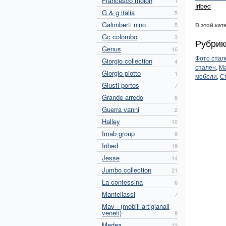
Francesco molon
1
Iribed
G & g italia
5
Galimberti nino
5
В этой кат
Gc colombo
3
Рубрик
Genus
16
Фото спал
Giorgio collection
4
спален
,
Ма
Giorgio piotto
1
мебели
,
С
Giusti portos
7
Grande arredo
8
Guerra vanni
2
Halley
10
Imab group
9
Iribed
19
Jesse
14
Jumbo collection
21
La contessina
6
Mantellassi
7
Mav - (mobili artigianali
veneti)
9
Medea
22