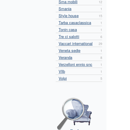
Sma mobili
12
Smania
1
Style house
15
Tarba casaclassica
1
Tonin casa
1
Tre ci salotti
6
Vaccari international
29
Veneta sedie
1
Veranda
8
Verzelloni ennio snc
1
Vllb
1
Volpi
5