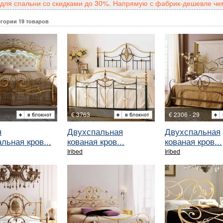
для спальни со скидками до 30%. Напрямую с фабрик-дешевле чем
егории 19 товаров
€ 3763
€ 2306 - 29
я
Двухспальная
Двухспальная
льная кров...
кованая кров...
кованая кров...
Iribed
Iribed