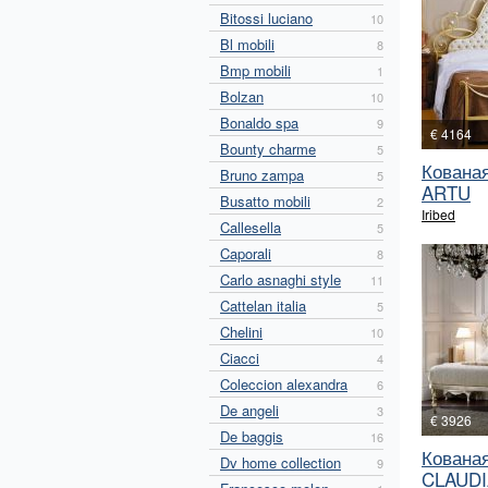
Bitossi luciano
10
Bl mobili
8
Bmp mobili
1
Bolzan
10
Bonaldo spa
9
€ 4164
Bounty charme
5
Кованая
Bruno zampa
5
ARTU
Busatto mobili
2
Iribed
Callesella
5
Caporali
8
Carlo asnaghi style
11
Cattelan italia
5
Chelini
10
Ciacci
4
Coleccion alexandra
6
De angeli
3
€ 3926
De baggis
16
Кованая
Dv home collection
9
CLAUDI