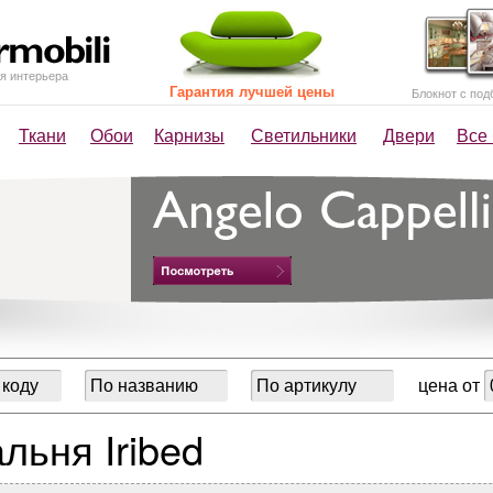
я интерьера
Гарантия лучшей цены
Блокнот с под
Ткани
Обои
Карнизы
Светильники
Двери
Все
цена от
льня Iribed