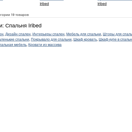
Iribed
Iribed
егории 19 товаров
и: Спальня Iribed
ен
,
Дизайн спален
,
Интерьеры спален
,
Мебель для спальни
,
Шторы для спал
ленькие спальни
,
Покрывало для спальни
,
Шкаф кровать
,
Шкаф купе в спаль
пальная мебель
,
Кровати из массива