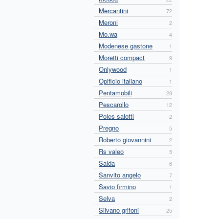
Mercantini
72
Meroni
2
Mo.wa
4
Modenese gastone
1
Moretti compact
9
Onlywood
1
Opificio italiano
1
Pentamobili
28
Pescarollo
12
Poles salotti
2
Pregno
5
Roberto giovannini
2
Rs valeo
5
Salda
6
Sanvito angelo
7
Savio firmino
1
Selva
2
Silvano grifoni
25