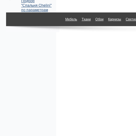
Подбор
"Спальня Chelini"
по параметрам
Мебель
Ткани
Обои
Карнизы
Свети