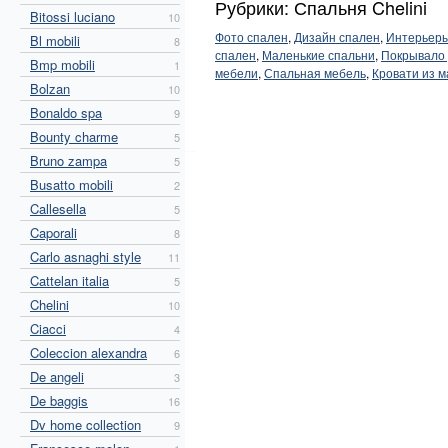
Рубрики: Спальня Chelini
Bitossi luciano
10
Фото спален
,
Дизайн спален
,
Интерьеры
Bl mobili
8
спален
,
Маленькие спальни
,
Покрывало 
Bmp mobili
1
мебели
,
Спальная мебель
,
Кровати из м
Bolzan
10
Bonaldo spa
9
Bounty charme
5
Bruno zampa
5
Busatto mobili
2
Callesella
5
Caporali
8
Carlo asnaghi style
11
Cattelan italia
5
Chelini
10
Ciacci
4
Coleccion alexandra
6
De angeli
3
De baggis
16
Dv home collection
9