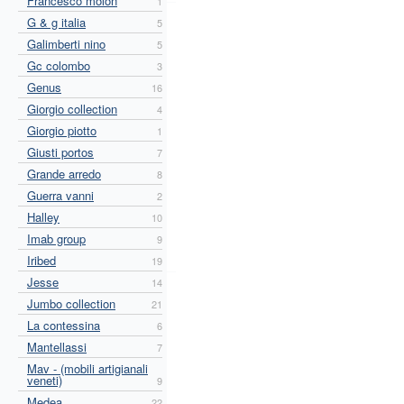
Francesco molon
1
G & g italia
5
Galimberti nino
5
Gc colombo
3
Genus
16
Giorgio collection
4
Giorgio piotto
1
Giusti portos
7
Grande arredo
8
Guerra vanni
2
Halley
10
Imab group
9
Iribed
19
Jesse
14
Jumbo collection
21
La contessina
6
Mantellassi
7
Mav - (mobili artigianali
veneti)
9
Medea
22