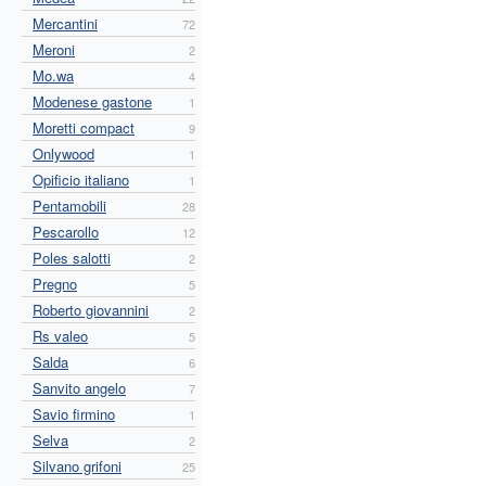
Mercantini
72
Meroni
2
Mo.wa
4
Modenese gastone
1
Moretti compact
9
Onlywood
1
Opificio italiano
1
Pentamobili
28
Pescarollo
12
Poles salotti
2
Pregno
5
Roberto giovannini
2
Rs valeo
5
Salda
6
Sanvito angelo
7
Savio firmino
1
Selva
2
Silvano grifoni
25