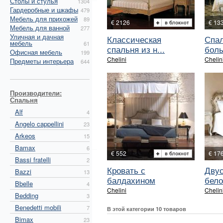
Столы и стулья
1304
Гардеробные и шкафы
479
Мебель для прихожей
89
€ 2126
€ 13
Мебель для ванной
277
Уличная и дачная
Классическая
Спал
мебель
61
спальня из н...
боль
Офисная мебель
199
Chelini
Chelin
Предметы интерьера
644
Производители:
Спальня
Alf
4
Angelo cappellini
23
Arkeos
15
Bamax
6
€ 552
€ 17
Bassi fratelli
2
Кровать с
Двус
Bazzi
13
балдахином
белог
Bbelle
4
Chelini
Chelin
Bedding
3
Benedetti mobili
7
В этой категории 10 товаров
Bimax
23