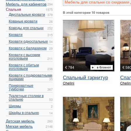
Мебель для спальни со скидками 
Мебель для кабинетов
294
Спальня
1975
В этой категории 10 товаров
Двуспальные кровати
379
Кованые кровати
26
Комоды для спальни
252
Кровати
315
Кровати односпальные
54
Кровати с балдахином
29
Кровати с высоким
изголовьем
211
Кровати с обитым
€ 784
€ 58
изголовьем
238
Кровати с подкроватными
Спальный гарнитур
Спал
ящиками
35
Chelini
Chelin
Прикроватные
тумбочки
367
Туалетные столики в
спальню
53
Ширмы
2
Шкафы в спальню
14
Детская мебель
260
Мягкая мебель
2146