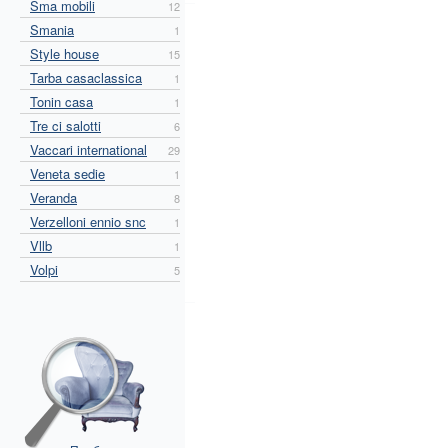
Sma mobili
12
Smania
1
Style house
15
Tarba casaclassica
1
Tonin casa
1
Tre ci salotti
6
Vaccari international
29
Veneta sedie
1
Veranda
8
Verzelloni ennio snc
1
Vllb
1
Volpi
5