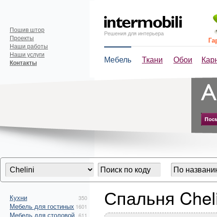
Пошив штор
Решения для интерьера
Проекты
Га
Наши работы
Наши услуги
Мебель
Ткани
Обои
Кар
Контакты
Спальня Cheli
Кухни
350
Мебель для гостиных
1601
Мебель для столовой
611