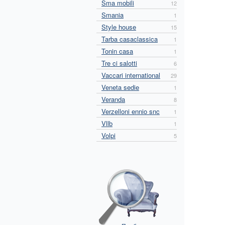
Sma mobili
12
Smania
1
Style house
15
Tarba casaclassica
1
Tonin casa
1
Tre ci salotti
6
Vaccari international
29
Veneta sedie
1
Veranda
8
Verzelloni ennio snc
1
Vllb
1
Volpi
5