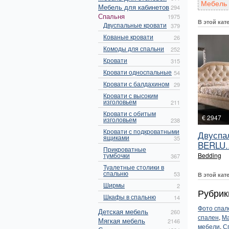
Мебель 
Мебель для кабинетов
294
Спальня
1975
В этой кат
Двуспальные кровати
379
Кованые кровати
26
Комоды для спальни
252
Кровати
315
Кровати односпальные
54
Кровати с балдахином
29
Кровати с высоким
изголовьем
211
Кровати с обитым
€ 2947
изголовьем
238
Кровати с подкроватными
Двуспа
ящиками
35
BERLU..
Прикроватные
тумбочки
Bedding
367
Туалетные столики в
спальню
53
В этой кат
Ширмы
2
Рубрик
Шкафы в спальню
14
Фото спал
Детская мебель
260
спален
,
Ма
Мягкая мебель
2146
мебели
,
С