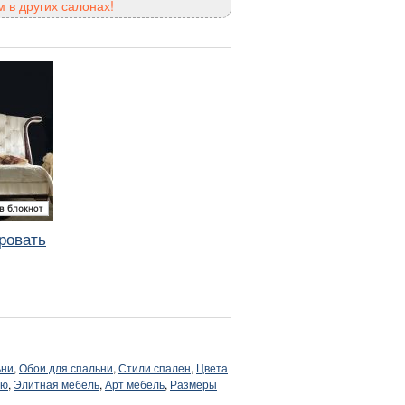
 в других салонах!
ровать
ьни
,
Обои для спальни
,
Стили спален
,
Цвета
ню
,
Элитная мебель
,
Арт мебель
,
Размеры