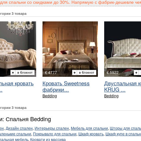
для спальни со скидками до 30%. Напрямую с фабрик-дешевле чем
егории 3 товара
€ 4777
€ 5922
льная кровать
Кровать Sweetness
Двуспальная к
.
фабрики...
KRUG ...
Bedding
Bedding
егории 3 товара
и: Спальня Bedding
ен
,
Дизайн спален
,
Интерьеры спален
,
Мебель для спальни
,
Шторы для спал
ленькие спальни
,
Покрывало для спальни
,
Шкаф кровать
,
Шкаф купе в спаль
пальная мебель
,
Кровати из массива