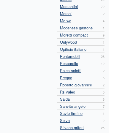
Mercantini
72
Meroni
2
Mo.wa
4
Modenese gastone
1
Moretti compact
9
Onlywood
1
Opificio italiano
1
Pentamobili
28
Pescarollo
12
Poles salotti
2
Pregno
5
Roberto giovannini
2
Rs valeo
5
Salda
6
Sanvito angelo
7
Savio firmino
1
Selva
2
Silvano grifoni
25