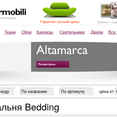
я интерьера
Гарантия лучшей цены
Блокнот с под
Ткани
Обои
Карнизы
Светильники
Двери
Все
цена от
льня Bedding