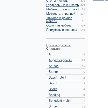
Столы и стулья
1304
Гардеробные и шкафы
479
Мебель для прихожей
89
Мебель для ванной
277
Уличная и дачная
мебель
61
Офисная мебель
199
Предметы интерьера
644
Производители:
Спальня
Alf
4
Angelo cappellini
23
Arkeos
15
Bamax
6
Bassi fratelli
2
Bazzi
13
Bbelle
4
Bedding
3
Benedetti mobili
7
Bimax
23