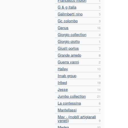
Francesco molon
1
G & g italia
5
Galimberti nino
5
Gc colombo
3
Genus
16
Giorgio collection
4
Giorgio piotto
1
Giusti portos
7
Grande arredo
8
Guerra vanni
2
Halley
10
Imab group
9
Iribed
19
Jesse
14
Jumbo collection
21
La contessina
6
Mantellassi
7
Mav - (mobili artigianali
veneti)
9
Medea
22