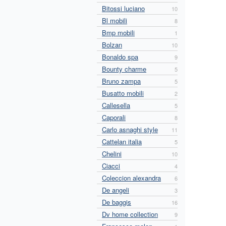
Bitossi luciano
10
Bl mobili
8
Bmp mobili
1
Bolzan
10
Bonaldo spa
9
Bounty charme
5
Bruno zampa
5
Busatto mobili
2
Callesella
5
Caporali
8
Carlo asnaghi style
11
Cattelan italia
5
Chelini
10
Ciacci
4
Coleccion alexandra
6
De angeli
3
De baggis
16
Dv home collection
9