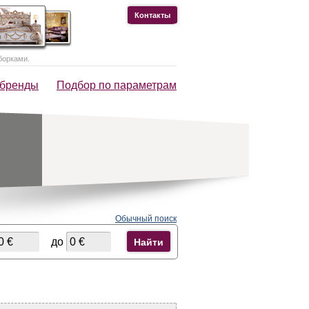
Контакты
борками.
 бренды
Подбор по параметрам
Обычный поиск
до
Найти