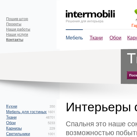
Пошив штор
Решения для интерьера
Проекты
Га
Наши работы
Наши услуги
Мебель
Ткани
Обои
Кар
Контакты
Интерьеры 
Кухни
350
Мебель для гостиных
1601
Ткани
48701
Спальня это наше со
Обои
5233
Карнизы
229
возможностью побыть
Светильники
1001