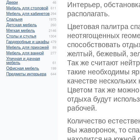
Двери
Интерьер, обстановка
46
Мебель для столовой
611
располагать.
Мебель для кабинетов
294
Спальня
1975
Цветовая палитра сп
Детская мебель
260
Мягкая мебель
2146
неотягощенных геоме
Столы и стулья
1304
Гардеробные и шкафы
479
способствовать отдых
Мебель для прихожей
89
желтый, бежевый, зел
Мебель для ванной
277
Уличная и дачная
Так же считают нейт
мебель
61
Офисная мебель
199
такие необходимы ярк
Предметы интерьера
644
качестве нескольких
Цветом так же можно 
отдыха будут исполь
рабочей.
Количество естестве
Вы жаворонок, то спа
находится на южной с