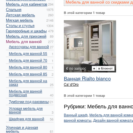
Мебель для ванной со скидками д
Мебель для кабинетов
294
Спальня
1975
В этой категории 1 товар
Детская мебель
260
Мягкая мебель
2146
Столы и стулья
1304
Гардеробные и шкафы
479
Мебель для прихожей
89
Мебель для ванной
277
Аксессуары для ванной
27
Мебель для ванной 55
1
Мебель для ванной 70
1
Мебель для ванной 80
1
€ по запрос
Мебель для ванной 85
2
Ванная Rialto bianco
Мебель для ванной на
заказ
Ca' d'Oro
25
Мебель для ванной
подвесная
40
В этой категории 1 товар
Тумбочки под раковины
121
Рубрики: Мебель для ванно
Угловая мебель для
ванной
3
Ванный шкаф
,
Мебель для ванной комн
Шкафчик для ванной
56
ванной комнаты
,
Дизайн ванной комнат
Уличная и дачная
мебель
61