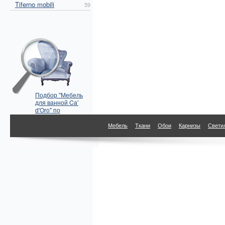
Tiferno mobili
59
Подбор "Мебель
для ванной Ca'
d'Oro" по
параметрам
Мебель
Ткани
Обои
Карнизы
Свети