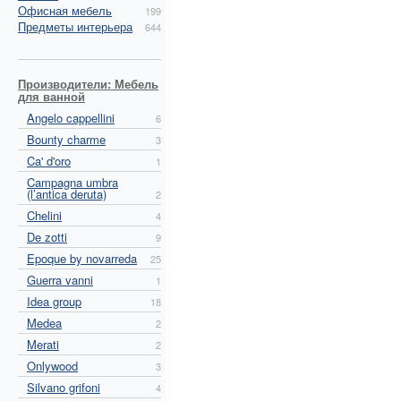
Офисная мебель
199
Предметы интерьера
644
Производители: Мебель
для ванной
Angelo cappellini
6
Bounty charme
3
Ca' d'oro
1
Campagna umbra
(l’antica deruta)
2
Chelini
4
De zotti
9
Epoque by novarreda
25
Guerra vanni
1
Idea group
18
Medea
2
Merati
2
Onlywood
3
Silvano grifoni
4