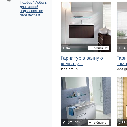
Подбор "Мебель
для ванной
подвесная" по
параметрам
€ 34
€ 84
Гарнитур в ванную
Гарн
комнату...
комн
Idea group
Idea g
€ 127 - 224
€ 33