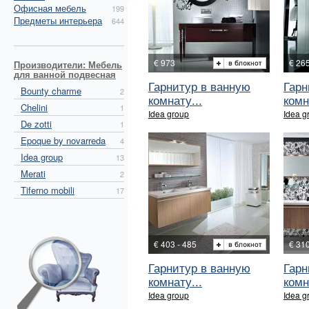
Офисная мебель
199
Предметы интерьера
644
€ 973
€ 265
Производители: Мебель
для ванной подвесная
Гарнитур в ванную
Гарн
Bounty charme
2
комнату...
комн
Chelini
1
Idea group
Idea g
De zotti
1
Epoque by novarreda
4
Idea group
13
Merati
2
Tiferno mobili
17
€ 403 - 485
€ 310
Гарнитур в ванную
Гарн
комнату...
комн
Idea group
Idea g