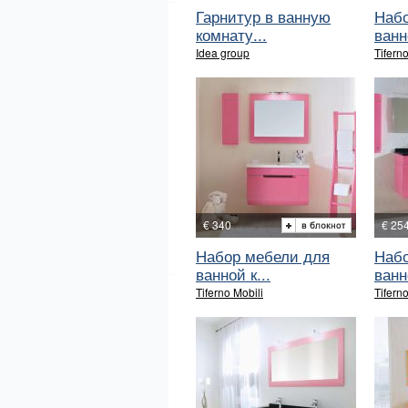
Гарнитур в ванную
Набо
комнату...
ванн
Idea group
Tiferno
€ 340
€ 25
Набор мебели для
Набо
ванной к...
ванн
Tiferno Mobili
Tiferno