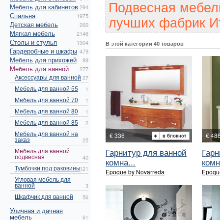
Подвесная мебель
Мебель для кабинетов
294
Спальня
1975
лучших фабрик Ит
Детская мебель
260
Мягкая мебель
2146
Столы и стулья
1304
В этой категории 40 товаров
Гардеробные и шкафы
479
Мебель для прихожей
89
Мебель для ванной
277
Аксессуары для ванной
27
Мебель для ванной 55
1
Мебель для ванной 70
1
Мебель для ванной 80
1
Мебель для ванной 85
2
Мебель для ванной на
€ 336
€ 48
заказ
25
Гарнитур для ванной
Гарн
Мебель для ванной
подвесная
40
комна...
комн
Тумбочки под раковины
121
Epoque by Novarreda
Epoqu
Угловая мебель для
ванной
3
Шкафчик для ванной
56
Уличная и дачная
мебель
61