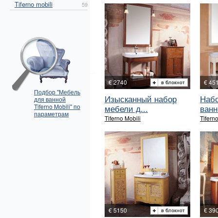
Tiferno mobili
59
€ 2740
€ 45
Подбор "Мебель
Изысканный набор
Набо
для ванной
Tiferno Mobili" по
мебели д...
ванн
параметрам
Tiferno Mobili
Tiferno
€ 5150
€ 39