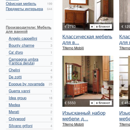
Офисная мебель
199
Предметы интерьера
644
€ 2740
€ 12
Производители: Мебель
для ванной
Классическая мебель
Клас
Angelo cappellini
6
для в...
для в
Bounty charme
3
Tiferno Mobili
Tiferno
Ca' d'oro
1
Campagna umbra
(l’antica deruta)
2
Chelini
4
De zotti
9
Epoque by novarreda
25
Guerra vanni
1
Idea group
18
€ 5550
€ 45
Medea
2
Merati
Изысканный набор
Изыс
2
мебели д...
мебе
Onlywood
3
Tiferno Mobili
Tiferno
Silvano grifoni
4