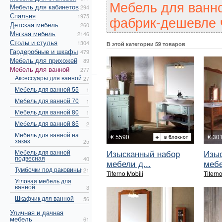
Мебель для ванн
Мебель для кабинетов
294
Спальня
1975
фабрик-дешевле ч
Детская мебель
260
Мягкая мебель
2146
Столы и стулья
1304
В этой категории 59 товаров
Гардеробные и шкафы
479
Мебель для прихожей
89
Мебель для ванной
277
Аксессуары для ванной
27
Мебель для ванной 55
1
Мебель для ванной 70
1
Мебель для ванной 80
1
Мебель для ванной 85
2
Мебель для ванной на
€ 5590
€ 30
заказ
25
Изысканный набор
Изыс
Мебель для ванной
подвесная
40
мебели д...
мебе
Тумбочки под раковины
121
Tiferno Mobili
Tiferno
Угловая мебель для
ванной
3
Шкафчик для ванной
56
Уличная и дачная
мебель
61