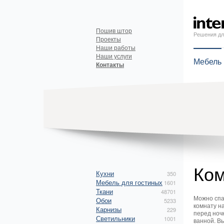
Пошив штор
Решения дл
Проекты
Наши работы
Наши услуги
Мебель
Контакты
Ком
Кухни
350
Мебель для гостиных
1601
Ткани
48701
Можно спат
Обои
5233
комнату на
Карнизы
229
перед ноч
Светильники
1001
ванной. В