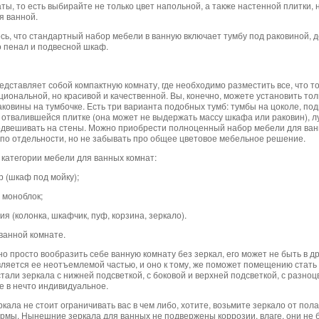
аты, то есть выбирайте не только цвет напольной, а также настенной плитки
я ванной.
ось, что стандартный набор мебели в ванную включает тумбу под раковиной, 
 пенал и подвесной шкаф.
едставляет собой компактную комнату, где необходимо разместить все, что то
циональной, но красивой и качественной. Вы, конечно, можете установить тол
аковины на тумбочке. Есть три варианта подобных тумб: тумбы на цоколе, по
 отвалившейся плитке (она может не выдержать массу шкафа или раковин), л
одвешивать на стены. Можно приобрести полноценный набор мебели для ванн
по отдельности, но не забывать про общее цветовое мебельное решение.
 категории мебели для ванных комнат:
р (шкаф под мойку);
 моноблок;
ия (колонка, шкафчик, пуф, корзина, зеркало).
 ванной комнате.
 просто вообразить себе ванную комнату без зеркал, его может не быть в дру
вляется ее неотъемлемой частью, и оно к тому, же поможет помещению стать
тали зеркала с нижней подсветкой, с боковой и верхней подсветкой, с разноц
 в нечто индивидуальное.
кала не стоит ограничивать вас в чем либо, хотите, возьмите зеркало от пол
рмы. Нынешние зеркала для ванных не подвержены коррозии, влаге, они не 