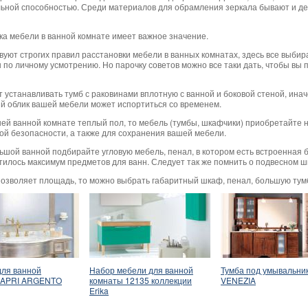
ьной способностью. Среди материалов для обрамления зеркала бывают и дерев
ка мебели в ванной комнате имеет важное значение.
вуют строгих правил расстановки мебели в ванных комнатах, здесь все выби
 по личному усмотрению. Но парочку советов можно все таки дать, чтобы вы 
 устанавливать тумб с раковинами вплотную с ванной и боковой стеной, инач
й облик вашей мебели может испортиться со временем.
шей ванной комнате теплый пол, то мебель (тумбы, шкафчики) приобретайте н
й безопасности, а также для сохранения вашей мебели.
ьшой ванной подбирайте угловую мебель, пенал, в котором есть встроенная б
тилось максимум предметов для ванн. Следует так же помнить о подвесном ш
позволяет площадь, то можно выбрать габаритный шкаф, пенал, большую тум
для ванной
Набор мебели для ванной
Тумба под умывальни
CAPRI ARGENTO
комнаты 12135 коллекции
VENEZIA
Erika