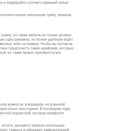
, но и подбирайте соответствующий набор
дополнительную напольную тумбу, зеркала,
 нужно, но также мебель не только должна
ько одну раковину, но более удобным будет
двесные либо на ножках. Чтобы вы потом не
учше предпочесть такие шкафчики, которые
ой, но также можно приобрести все
гих комнатах, в коридоре, но в ванной
 зрительно просторнее. В последние годы
ветной подсветкой, которая превратит
а, хотите, возьмите зеркало небольшое
будут темнеть и обладают замечательной