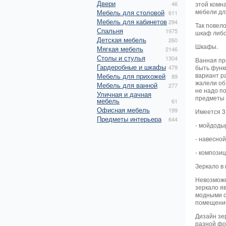
Двери
46
этой комн
мебели дл
Мебель для столовой
611
Мебель для кабинетов
294
Так повел
Спальня
1975
шкаф либо
Детская мебель
260
Шкафы.
Мягкая мебель
2146
Столы и стулья
1304
Ванная пр
Гардеробные и шкафы
479
быть функ
вариант р
Мебель для прихожей
89
жалели об
Мебель для ванной
277
не надо п
Уличная и дачная
предметы 
мебель
61
Офисная мебель
199
Имеется 3
Предметы интерьера
644
- мойдоды
- навесной
- композиц
Зеркало в
Невозможно
зеркало я
модными с
помещение
Дизайн зер
разной фо