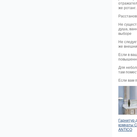
отражател
же ротанг.
Расстанов
Не сущест
душа, ванн
выборе
Не следует
же внешни
Если в ва
повышенно
Для небол
там помес
Если вам 
Гарнитур 
комнаты 
ANTICO