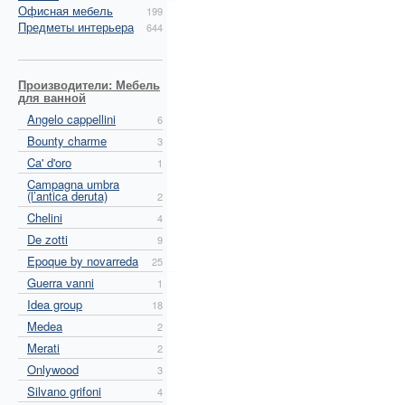
Офисная мебель
199
Предметы интерьера
644
Производители: Мебель
для ванной
Angelo cappellini
6
Bounty charme
3
Ca' d'oro
1
Campagna umbra
(l’antica deruta)
2
Chelini
4
De zotti
9
Epoque by novarreda
25
Guerra vanni
1
Idea group
18
Medea
2
Merati
2
Onlywood
3
Silvano grifoni
4