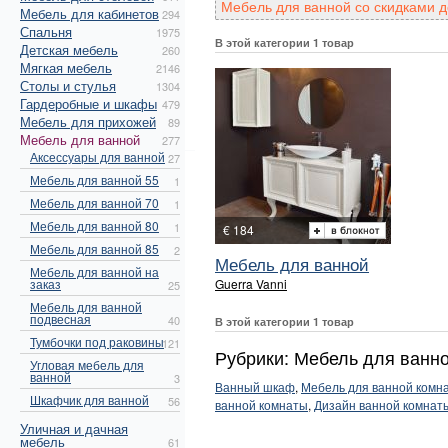
Мебель для ванной со скидками д
Мебель для кабинетов
294
Спальня
1975
В этой категории 1 товар
Детская мебель
260
Мягкая мебель
2146
Столы и стулья
1304
Гардеробные и шкафы
479
Мебель для прихожей
89
Мебель для ванной
277
Аксессуары для ванной
27
Мебель для ванной 55
1
Мебель для ванной 70
1
Мебель для ванной 80
1
€ 184
Мебель для ванной 85
2
Мебель для ванной
Мебель для ванной на
заказ
Guerra Vanni
25
Мебель для ванной
подвесная
40
В этой категории 1 товар
Тумбочки под раковины
121
Рубрики: Мебель для ванно
Угловая мебель для
ванной
3
Ванный шкаф
,
Мебель для ванной комн
Шкафчик для ванной
56
ванной комнаты
,
Дизайн ванной комнат
Уличная и дачная
мебель
61