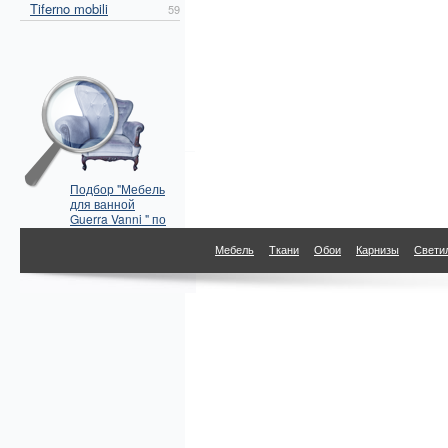
Tiferno mobili
59
Подбор "Мебель
для ванной
Guerra Vanni " по
параметрам
Мебель
Ткани
Обои
Карнизы
Свети