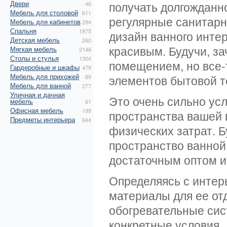
Двери
получать долгожданн
46
Мебель для столовой
611
регулярные санитарн
Мебель для кабинетов
294
Спальня
1975
дизайн ванного инте
Детская мебель
260
красивым. Будучи, за
Мягкая мебель
2146
Столы и стулья
1304
помещением, но все-
Гардеробные и шкафы
479
Мебель для прихожей
элементов бытовой те
89
Мебель для ванной
277
Уличная и дачная
Это очень сильно ус
мебель
61
Офисная мебель
199
пространства вашей 
Предметы интерьера
644
физических затрат. Б
пространство ванной
достаточным оптом и
Определяясь с интер
материалы для ее от
обогревательные сис
конкретные условия.