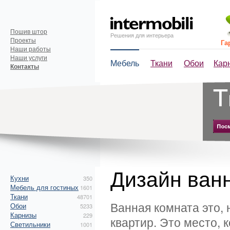
Пошив штор
Решения для интерьера
Проекты
Га
Наши работы
Наши услуги
Мебель
Ткани
Обои
Кар
Контакты
Дизайн ван
Кухни
350
Мебель для гостиных
1601
Ткани
48701
Ванная комната это,
Обои
5233
Карнизы
229
квартир. Это место, 
Светильники
1001