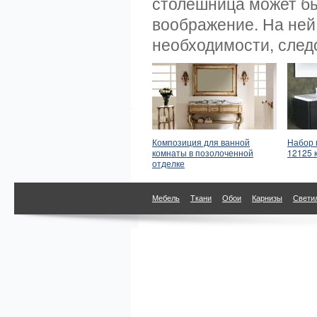
столешница может бы
воображение. На ней
необходимости, следо
Композиция для ванной
Набор 
комнаты в позолоченной
12125 
отделке
Мебель
Ткани
Обои
Карнизы
Свети