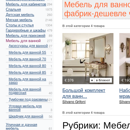
Мебель для ванн
Мебель для кабинетов
294
Спальня
1975
фабрик-дешевле ч
Детская мебель
260
Мягкая мебель
2146
Столы и стулья
1304
В этой категории 4 товара
Гардеробные и шкафы
479
Мебель для прихожей
89
Мебель для ванной
277
Аксессуары для ванной
27
Мебель для ванной 55
1
Мебель для ванной 70
1
Мебель для ванной 80
1
Мебель для ванной 85
2
Мебель для ванной на
€ 376
€ 19
заказ
25
Большой комплект
Набо
Мебель для ванной
подвесная
40
для ванн...
мрам
Тумбочки под раковины
121
Silvano Grifoni
Silvan
Угловая мебель для
ванной
3
В этой категории 4 товара
Шкафчик для ванной
56
Рубрики: Мебел
Уличная и дачная
мебель
61