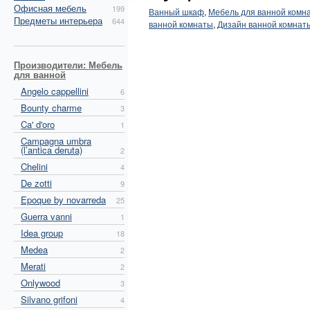
Офисная мебель
199
Ванный шкаф
,
Мебель для ванной комн
Предметы интерьера
644
ванной комнаты
,
Дизайн ванной комнат
Производители: Мебель
для ванной
Angelo cappellini
6
Bounty charme
3
Ca' d'oro
1
Campagna umbra
(l’antica deruta)
2
Chelini
4
De zotti
9
Epoque by novarreda
25
Guerra vanni
1
Idea group
18
Medea
2
Merati
2
Onlywood
3
Silvano grifoni
4