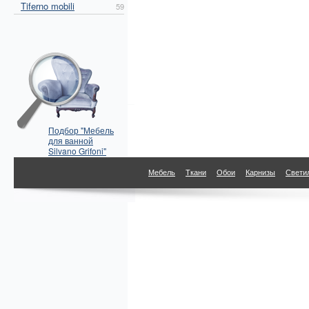
Tiferno mobili
59
Подбор "Мебель
для ванной
Silvano Grifoni"
по параметрам
Мебель
Ткани
Обои
Карнизы
Свети