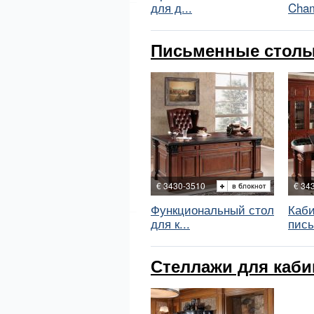
для д...
Cham
Письменные столы B
€ 3430-3510
€ 34
Функциональный стол
Каби
для к...
пись
Стеллажи для кабин