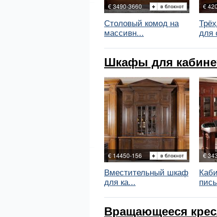
€ 3490-3660
€ 42
Столовый комод на
Трёх
массивн...
для 
Шкафы для кабинето
€ 14450-156
€ 34
Вместительный шкаф
Каби
для ка...
пись
Вращающееся кресло