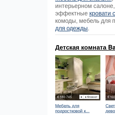
интерьерном салоне,
эффектные
кровати 
комоды, мебель для 
для одежды
.
Детская комната Bas
€ 580-745
€ 10
Мебель для
Свет
подростковой к...
дево