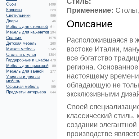
Стиль:
Обои
1499
Применение:
Столы, 
Карнизы
229
Светильники
999
Описание
Двери
46
Мебель для столовой
611
Мебель для кабинетов
294
Спальня
Расположившаяся в ж
1975
Детская мебель
260
востоке Италии, ману
Мягкая мебель
2145
Столы и стулья
1304
все богатство тради
Гардеробные и шкафы
479
региона. Основанное 
Мебель для прихожей
89
Мебель для ванной
277
настоящему времени
Уличная и дачная
мебель
61
обладающую не тольк
Офисная мебель
199
эксклюзивными диза
Предметы интерьера
644
Своей специализаци
классический стиль,
создании элегантной
производстве являет