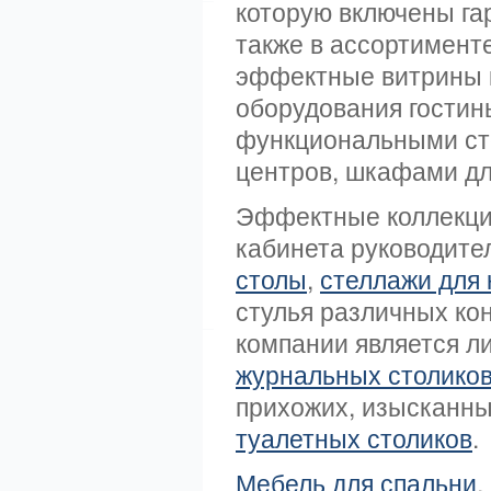
которую включены г
также в ассортимент
эффектные витрины к
оборудования гостин
функциональными ст
центров, шкафами дл
Эффектные коллекции
кабинета руководит
столы
,
стеллажи для 
стулья различных ко
компании является л
журнальных столико
прихожих, изысканны
туалетных столиков
.
Мебель для спальни
,