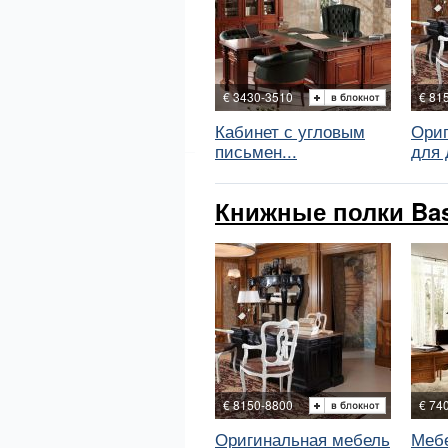
€ 3430-3510
€ 81
Кабинет с угловым
Ориг
письмен...
для д
Книжные полки Bass
€ 8150-8800
€ 74
Оригинальная мебель
Мебе