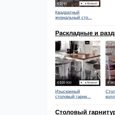
€ 2240
Квадратный
журнальный сто...
Раскладные и раздв
€ 530-930
€ 36
Изысканный
Стол
столовый гарни...
колл
Столовый гарнитур 