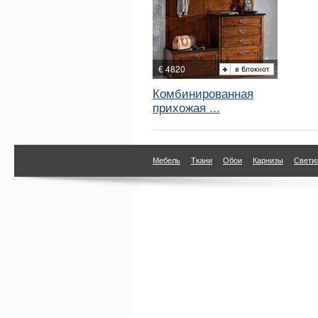
€ 4820
Комбинированная
прихожая ...
Мебель
Ткани
Обои
Карнизы
Свети