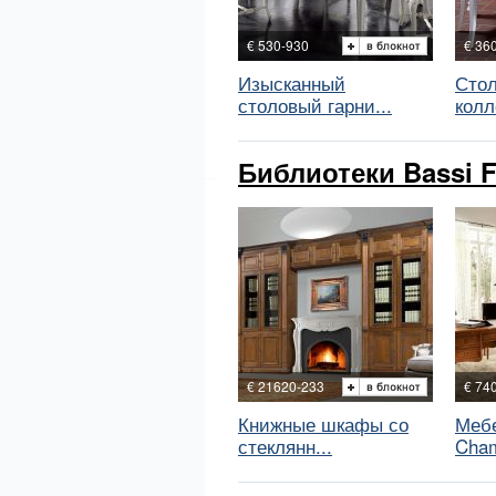
€ 530-930
€ 36
Изысканный
Стол
столовый гарни...
колл
Библиотеки Bassi Fr
€ 21620-233
€ 74
Книжные шкафы со
Мебе
стеклянн...
Cham