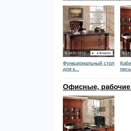
€ 3430-3510
€ 34
Функциональный стол
Каби
для к...
пись
Офисные, рабочие к