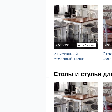
€ 530-930
€ 36
Изысканный
Стол
столовый гарни...
колл
Столы и стулья для