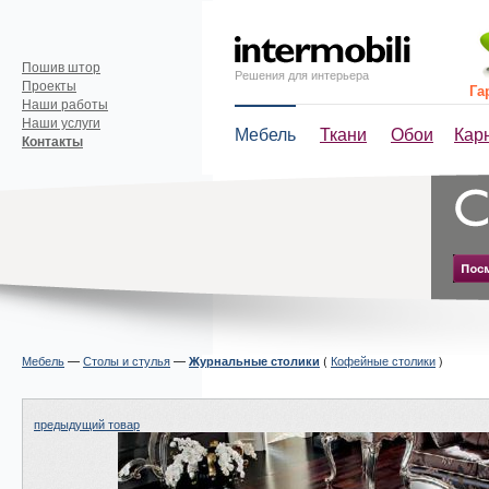
Пошив штор
Решения для интерьера
Проекты
Га
Наши работы
Наши услуги
Мебель
Ткани
Обои
Кар
Контакты
Мебель
—
Столы и стулья
—
(
Кофейные столики
)
Журнальные столики
предыдущий товар