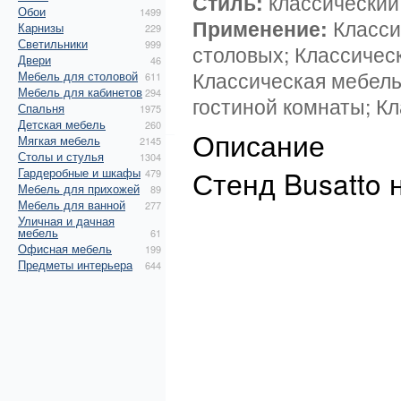
Стиль:
классический
Обои
1499
Применение:
Класси
Карнизы
229
Светильники
999
столовых; Классичес
Двери
46
Классическая мебель
Мебель для столовой
611
Мебель для кабинетов
294
гостиной комнаты; К
Спальня
1975
Детская мебель
260
Описание
Мягкая мебель
2145
Столы и стулья
1304
Стенд Busatto 
Гардеробные и шкафы
479
Мебель для прихожей
89
Мебель для ванной
277
Уличная и дачная
мебель
61
Офисная мебель
199
Предметы интерьера
644