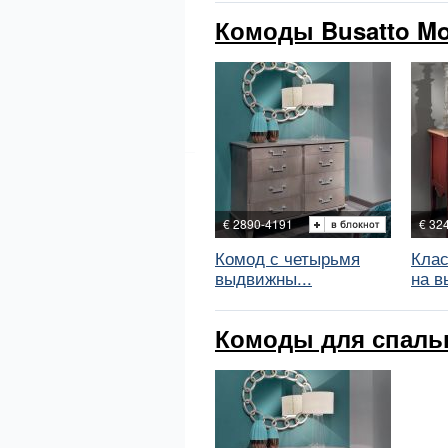
Комоды Busatto Mo
€ 2890-4191
€ 32
Комод с четырьмя
Клас
выдвижны...
на в
Комоды для спальн