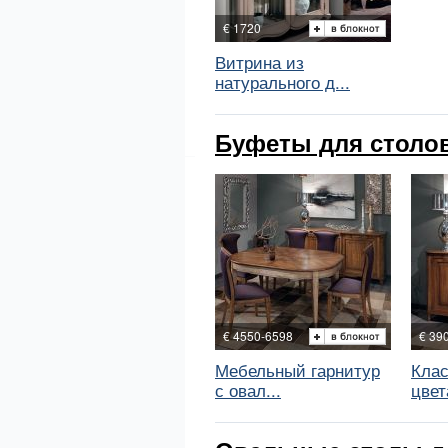
€ 1720
Витрина из
натурального д...
Буфеты для столов
€ 4550-6598
€ 39
Мебельный гарнитур
Клас
с овал...
цвета