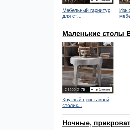
Мебельный гарнитур
Изы
для ст...
мебе
Маленькие столы Bu
€ 1500-2175
Круглый приставной
столик...
Ночные, прикроват