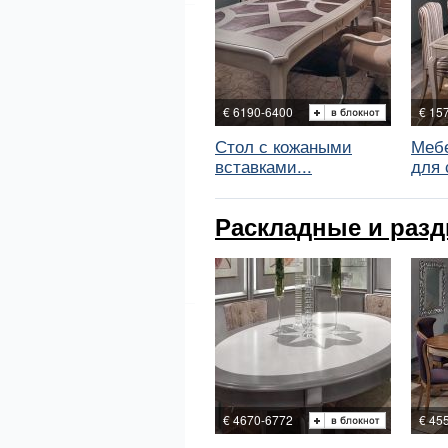
€ 6190-6400
€ 15
Стол с кожаными
Мебе
вставками...
для с
Раскладные и разд
€ 4670-6772
€ 45