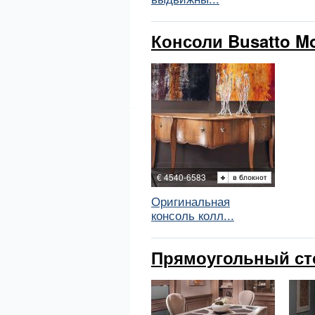
Консоли Busatto Mo
€ 4540-6583
Оригинальная
консоль колл...
Прямоугольный сто