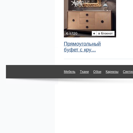
€ 1720
Прямоугольный
буфет с кру...
Мебель
Ткани
Обои
Карнизы
Свети