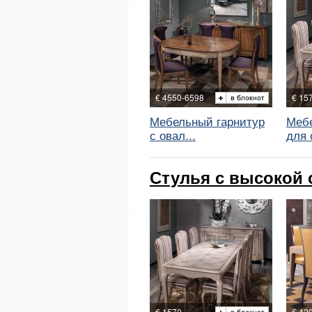
€ 4550-6598
€ 15
Мебельный гарнитур
Мебе
с овал...
для с
Стулья с высокой с
€ 1570
€ 42