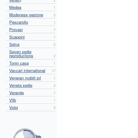
2
Medea
1
Modenese gastone
2
Pescarollo
1
Provasi
7
Scappini
1
Selva
2
Seven sedie
reproductions
2
Tonin casa
1
Vaccari international
17
Veneran mobili srl
1
Veneta sedie
2
Veranda
7
Vllb
1
Volpi
5