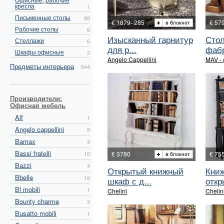
кресла
1
Письменные столы
99
€ 1879- 285
€ 57
Рабочие столы
6
Изысканный гарнитур
Стол
Стеллажи
6
для р...
фабр
Шкафы офисные
2
Angelo Cappellini
MAV - (
Предметы интерьера
644
Производители:
Офисная мебель
Alf
1
Angelo cappellini
5
Bamax
3
Bassi fratelli
10
€ 3780
€ 75
Bazzi
4
Открытый книжный
Кни
Bbelle
16
шкаф с д...
откр
Bl mobili
1
Chelini
Chelin
Bounty charme
3
Busatto mobili
1