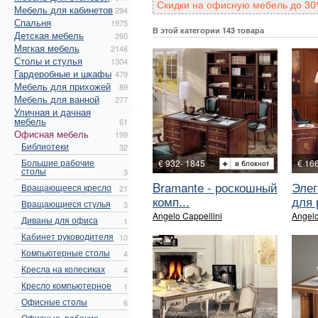
Скидки на офисную мебель до 30
Мебель для кабинетов
294
Спальня
1975
В этой категории 143 товара
Детская мебель
260
Мягкая мебель
2146
Столы и стулья
1304
Гардеробные и шкафы
479
Мебель для прихожей
89
Мебель для ванной
277
Уличная и дачная
мебель
61
Офисная мебель
199
Библиотеки
32
Большие рабочие
€ 932- 1845
€ 16
столы
3
Bramante - роскошный
Элег
Вращающееся кресло
21
комп...
для 
Вращающиеся стулья
3
Angelo Cappellini
Angelo
Диваны для офиса
1
Кабинет руководителя
10
Компьютерные столы
4
Кресла на колесиках
4
Кресло компьютерное
1
Офисные столы
6
Офисные, рабочие