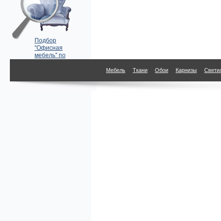
Подбор
"Офисная
мебель" по
параметрам
Мебель
Ткани
Обои
Карнизы
Свети