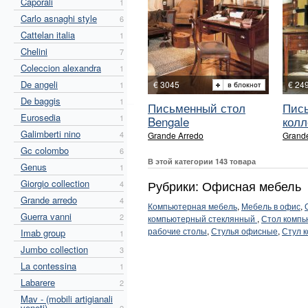
Caporali
1
Carlo asnaghi style
6
Cattelan italia
1
Chelini
7
Coleccion alexandra
1
De angeli
€ 3045
€ 24
1
De baggis
1
Письменный стол
Пис
Eurosedia
1
Bengale
колл
Galimberti nino
4
Grande Arredo
Grand
Gc colombo
6
В этой категории 143 товара
Genus
1
Giorgio collection
Рубрики: Офисная мебель
4
Grande arredo
4
Компьютерная мебель
,
Мебель в офис
,
Guerra vanni
2
компьютерный стеклянный
,
Стол компь
рабочие столы
,
Стулья офисные
,
Стул 
Imab group
1
Jumbo collection
3
La contessina
1
Labarere
2
Mav - (mobili artigianali
veneti)