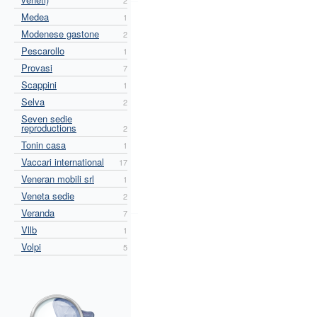
2
Medea
1
Modenese gastone
2
Pescarollo
1
Provasi
7
Scappini
1
Selva
2
Seven sedie
reproductions
2
Tonin casa
1
Vaccari international
17
Veneran mobili srl
1
Veneta sedie
2
Veranda
7
Vllb
1
Volpi
5