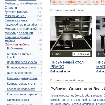
Скидки на офисную мебель до 30
Мебель для кабинетов
294
Спальня
1975
В этой категории 4 товара
Детская мебель
260
Мягкая мебель
2146
Столы и стулья
1304
Гардеробные и шкафы
479
Мебель для прихожей
89
Мебель для ванной
277
Уличная и дачная
мебель
61
Офисная мебель
199
Библиотеки
32
Большие рабочие
€ 7610
€ 57
столы
3
Письменный стол
Пис
Вращающееся кресло
21
PRADO
MAR
Вращающиеся стулья
3
Galimberti nino
Galimb
Диваны для офиса
1
Кабинет руководителя
10
В этой категории 4 товара
Компьютерные столы
4
Рубрики: Офисная мебель G
Кресла на колесиках
4
Кресло компьютерное
1
Компьютерная мебель
,
Мебель в офис
,
Офисные столы
компьютерный стеклянный
,
Стол компь
6
рабочие столы
,
Стулья офисные
,
Стул 
Офисные, рабочие