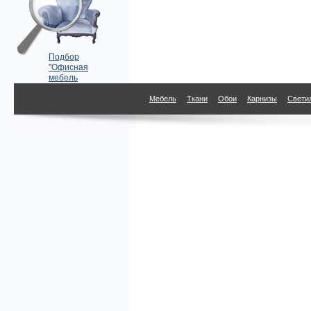
Подбор
"Офисная
мебель
Galimberti nino"
по параметрам
Мебель
Ткани
Обои
Карнизы
Свети