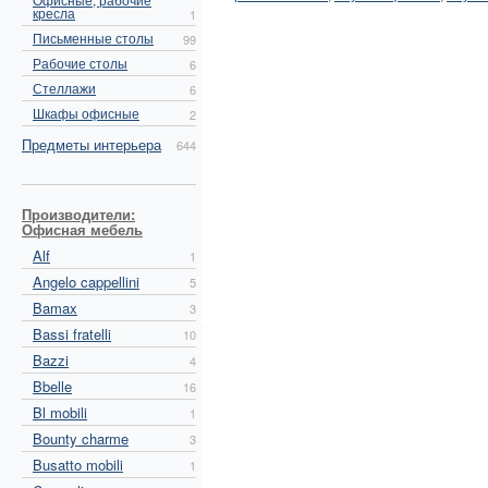
кресла
1
Письменные столы
99
Рабочие столы
6
Стеллажи
6
Шкафы офисные
2
Предметы интерьера
644
Производители:
Офисная мебель
Alf
1
Angelo cappellini
5
Bamax
3
Bassi fratelli
10
Bazzi
4
Bbelle
16
Bl mobili
1
Bounty charme
3
Busatto mobili
1