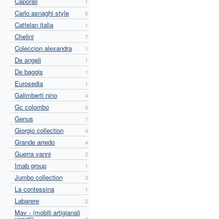
Caporali
1
Carlo asnaghi style
6
Cattelan italia
1
Chelini
7
Coleccion alexandra
1
De angeli
1
De baggis
1
Eurosedia
1
Galimberti nino
4
Gc colombo
6
Genus
1
Giorgio collection
4
Grande arredo
4
Guerra vanni
2
Imab group
1
Jumbo collection
3
La contessina
1
Labarere
2
Mav - (mobili artigianali
veneti)