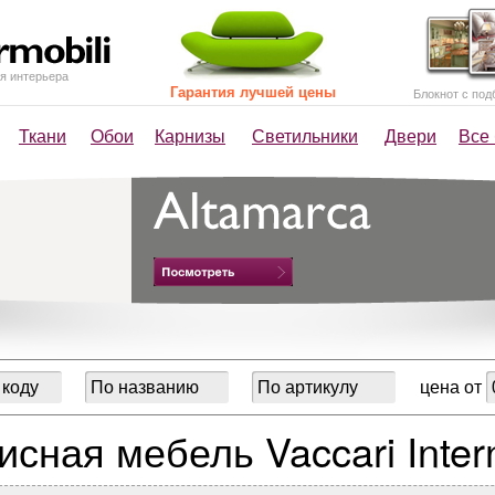
я интерьера
Гарантия лучшей цены
Блокнот с под
Ткани
Обои
Карнизы
Светильники
Двери
Все
цена от
сная мебель Vaccari Intern