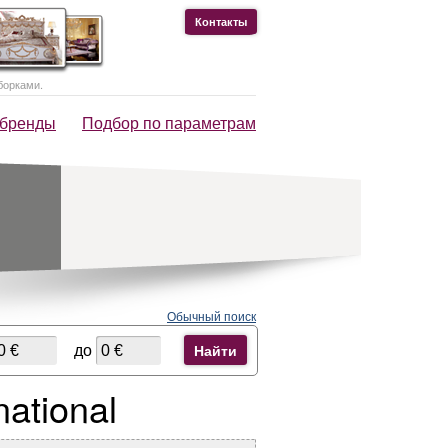
Контакты
борками.
 бренды
Подбор по параметрам
Обычный поиск
до
Найти
ational