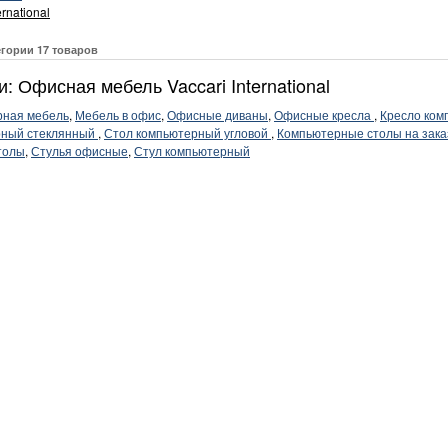
ernational
егории 17 товаров
: Офисная мебель Vaccari International
рная мебель
,
Мебель в офис
,
Офисные диваны
,
Офисные кресла
,
Кресло ко
рный стеклянный
,
Стол компьютерный угловой
,
Компьютерные столы на зака
толы
,
Стулья офисные
,
Стул компьютерный