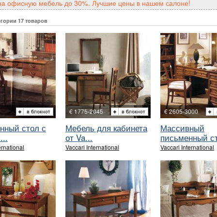
на офисную мебель до 30%. Лучшие цены в нашем салоне!
егории 17 товаров
0
€ 1775-2045
€ 2605-3000
нный стол с
Мебель для кабинета
Массивный
...
от Va...
письменный ст
ernational
Vaccari International
Vaccari International