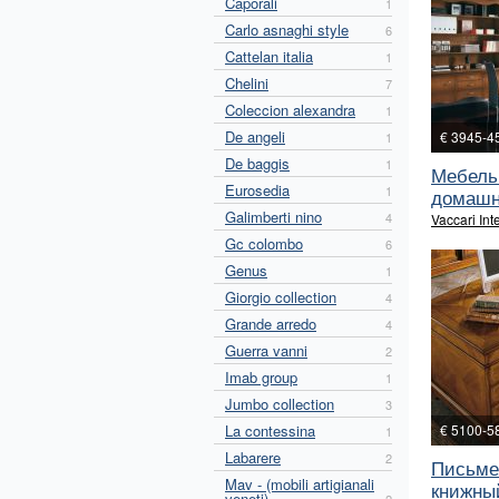
Caporali
1
Carlo asnaghi style
6
Cattelan italia
1
Chelini
7
Coleccion alexandra
1
De angeli
€ 3945-4
1
De baggis
1
Мебель
Eurosedia
1
домашне
Galimberti nino
4
Vaccari Int
Gc colombo
6
Genus
1
Giorgio collection
4
Grande arredo
4
Guerra vanni
2
Imab group
1
Jumbo collection
3
La contessina
€ 5100-5
1
Labarere
2
Письме
Mav - (mobili artigianali
книжный
veneti)