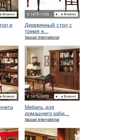
€ 1475-1700
тол и
Деревянный стол с
тремя я...
Vaccari International
€ 1675-1930
инета
Мебель для
домашнего каби...
Vaccari International