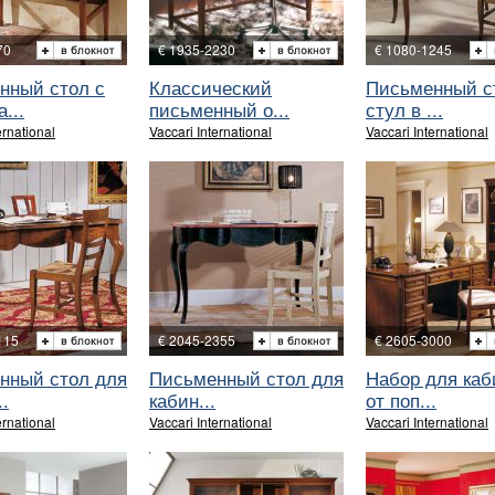
70
€ 1935-2230
€ 1080-1245
нный стол с
Классический
Письменный с
...
письменный о...
стул в ...
ernational
Vaccari International
Vaccari International
115
€ 2045-2355
€ 2605-3000
нный стол для
Письменный стол для
Набор для каб
.
кабин...
от поп...
ernational
Vaccari International
Vaccari International