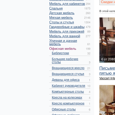
Скидки 
Мебель для кабинетов
294
Спальня
1975
В этой кат
Детская мебель
260
Мягкая мебель
2146
Столы и стулья
1304
Гардеробные и шкафы
479
Мебель для прихожей
89
Мебель для ванной
277
Уличная и дачная
мебель
61
Офисная мебель
199
Библиотеки
32
Большие рабочие
€ от 208
столы
3
Письме
Вращающееся кресло
21
пятью я
Вращающиеся стулья
3
Vaccari Int
Диваны для офиса
1
Кабинет руководителя
10
Компьютерные столы
4
Кресла на колесиках
4
Кресло компьютерное
1
Офисные столы
6
Офисные, рабочие