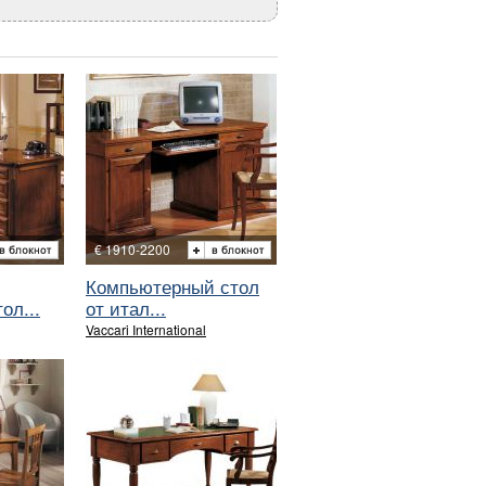
€ 1910-2200
Компьютерный стол
ол...
от итал...
Vaccari International