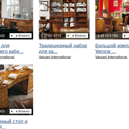
540
€ 2790-3210
€ 4510-5190
 для
Традиционный набор
Большой комп
го каби...
для ка...
Verona ...
ernational
Vaccari International
Vaccari International
865
нный стол и
...