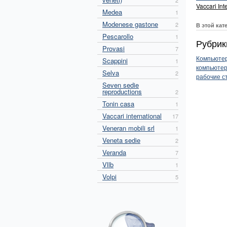
2
Vaccari Int
Medea
1
Modenese gastone
2
В этой кат
Pescarollo
1
Рубрики
Provasi
7
Компьюте
Scappini
1
компьюте
Selva
2
рабочие с
Seven sedie
reproductions
2
Tonin casa
1
Vaccari international
17
Veneran mobili srl
1
Veneta sedie
2
Veranda
7
Vllb
1
Volpi
5