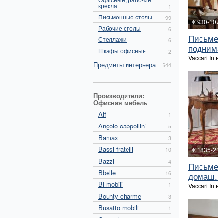
кресла
1
Письменные столы
99
€ 930-10
Рабочие столы
6
Письме
Стеллажи
6
поднима
Шкафы офисные
2
Vaccari Int
Предметы интерьера
644
Производители:
Офисная мебель
Alf
1
Angelo cappellini
5
Bamax
3
Bassi fratelli
10
€ 1835-2
Bazzi
4
Письме
Bbelle
16
домаш..
Bl mobili
1
Vaccari Int
Bounty charme
3
Busatto mobili
1