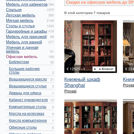
Скидки на офисную мебель до 30
Мебель для кабинетов
294
Спальня
1975
В этой категории 7 товаров
Детская мебель
260
Мягкая мебель
2146
Столы и стулья
1304
Гардеробные и шкафы
479
Мебель для прихожей
89
Мебель для ванной
277
Уличная и дачная
мебель
61
Офисная мебель
199
Библиотеки
32
Большие рабочие
€ 12925 - 1
€ 22
столы
3
Книжный шкаф
Кни
Вращающееся кресло
21
Shanghai
Provas
Вращающиеся стулья
3
Provasi
Диваны для офиса
1
Кабинет руководителя
10
Компьютерные столы
4
Кресла на колесиках
4
Кресло компьютерное
1
Офисные столы
6
Офисные, рабочие