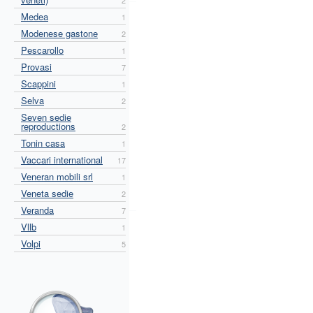
2
Medea
1
Modenese gastone
2
Pescarollo
1
Provasi
7
Scappini
1
Selva
2
Seven sedie
reproductions
2
Tonin casa
1
Vaccari international
17
Veneran mobili srl
1
Veneta sedie
2
Veranda
7
Vllb
1
Volpi
5