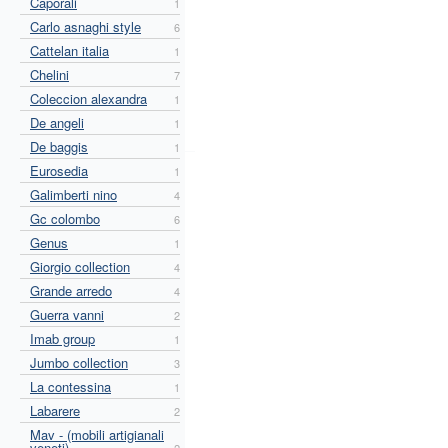
Caporali
1
Carlo asnaghi style
6
Cattelan italia
1
Chelini
7
Coleccion alexandra
1
De angeli
1
De baggis
1
Eurosedia
1
Galimberti nino
4
Gc colombo
6
Genus
1
Giorgio collection
4
Grande arredo
4
Guerra vanni
2
Imab group
1
Jumbo collection
3
La contessina
1
Labarere
2
Mav - (mobili artigianali
veneti)