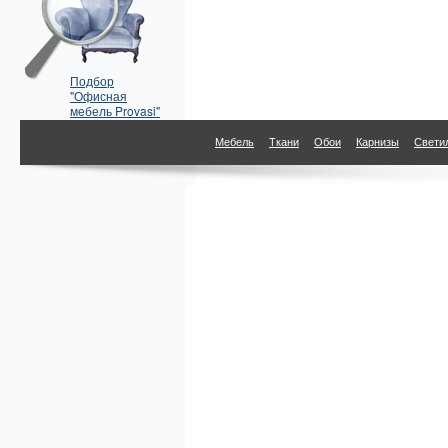
Подбор
"Офисная
мебель Provasi"
по параметрам
Мебель
Ткани
Обои
Карнизы
Свети