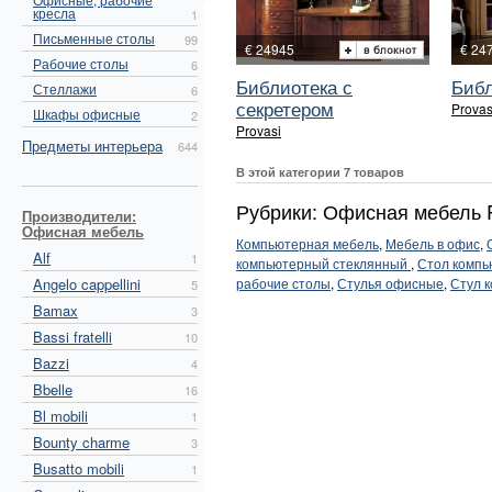
кресла
1
Письменные столы
99
€ 24945
€ 24
Рабочие столы
6
Библиотека с
Библ
Стеллажи
6
секретером
Provas
Шкафы офисные
2
Provasi
Предметы интерьера
644
В этой категории 7 товаров
Рубрики: Офисная мебель P
Производители:
Офисная мебель
Компьютерная мебель
,
Мебель в офис
,
Alf
1
компьютерный стеклянный
,
Стол компь
Angelo cappellini
рабочие столы
,
Стулья офисные
,
Стул 
5
Bamax
3
Bassi fratelli
10
Bazzi
4
Bbelle
16
Bl mobili
1
Bounty charme
3
Busatto mobili
1