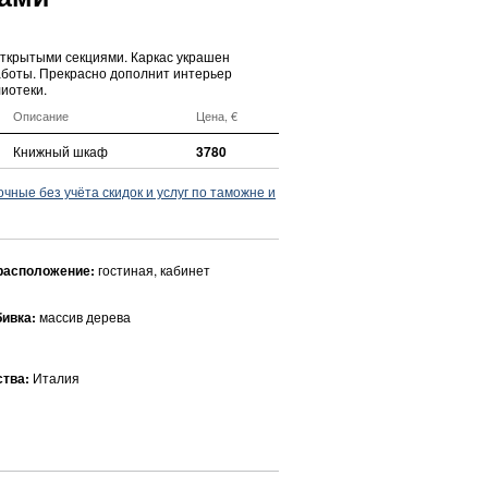
ткрытыми секциями. Каркас украшен
аботы. Прекрасно дополнит интерьер
иотеки.
Описание
Цена, €
Книжный шкаф
3780
ные без учёта скидок и услуг по таможне и
расположение:
гостиная, кабинет
бивка:
массив дерева
ства:
Италия