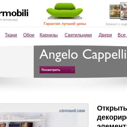
я интерьера
Гарантия лучшей цены
Блокнот с под
Ткани
Обои
Карнизы
Светильники
Двери
Все
Открыты
следующий товар
декори
элемент