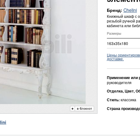
Chelini
Бренд:
Книжный шкаф с о
резьбой ручной р
кабинета или библ
Размеры
163x35x180
Цены ориентировоч
доставке.
Применение или 
руководителя
Отделка, Цвет, О
Стиль:
классика
Страна производ
ini