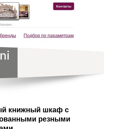
Контакты
борками.
 бренды
Подбор по параметрам
й книжный шкаф с
рованными резными
ами