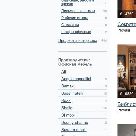
кресла
1
Письменные столы
99
€ 14760
Рабочие столы
6
Секрет
Стеллажи
6
Provasi
Шкафы офисные
2
Предметы интерьера
644
Производители:
Офисная мебель
Alf
1
Angelo cappellini
5
Bamax
3
Bassi fratelli
10
€ 19880
Bazzi
4
Библиот
Bbelle
16
Provasi
Bl mobili
1
Bounty charme
3
Busatto mobili
1