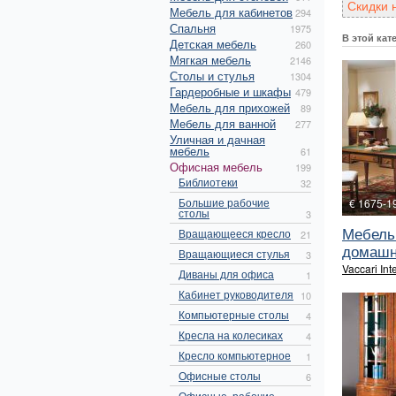
Скидки 
Мебель для кабинетов
294
Спальня
1975
В этой кат
Детская мебель
260
Мягкая мебель
2146
Столы и стулья
1304
Гардеробные и шкафы
479
Мебель для прихожей
89
Мебель для ванной
277
Уличная и дачная
мебель
61
Офисная мебель
199
Библиотеки
32
Большие рабочие
€ 1675-1
столы
3
Мебель
Вращающееся кресло
21
домашне
Вращающиеся стулья
3
Vaccari Int
Диваны для офиса
1
Кабинет руководителя
10
Компьютерные столы
4
Кресла на колесиках
4
Кресло компьютерное
1
Офисные столы
6
Офисные, рабочие