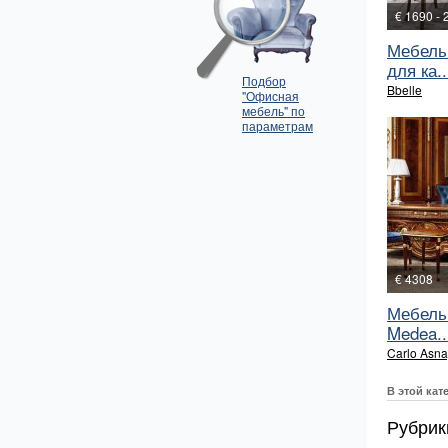
€ 1690 - 
Мебель
для ка..
Подбор
Bbelle
"Офисная
мебель" по
параметрам
€ 4308
Мебель
Medea..
Carlo Asna
В этой кат
Рубрик