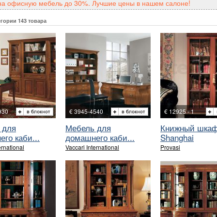
на офисную мебель до 30%. Лучшие цены в нашем салоне!
егории 143 товара
930
€ 3945-4540
€ 12925 - 1
 для
Мебель для
Книжный шка
го каби...
домашнего каби...
Shanghai
ernational
Vaccari International
Provasi