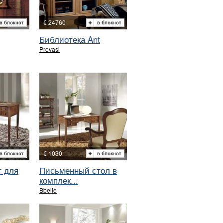
€ 24760
Библиотека Ant
Provasi
€ 1030
т для
Письменный стол в
комплек...
Bbelle