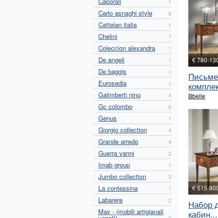
Caporali
1
Carlo asnaghi style
6
Cattelan italia
1
Chelini
7
Coleccion alexandra
1
De angeli
€ 780-13
1
De baggis
1
Письме
Eurosedia
1
комплек
Galimberti nino
4
Bbelle
Gc colombo
6
Genus
1
Giorgio collection
4
Grande arredo
4
Guerra vanni
2
Imab group
1
Jumbo collection
3
La contessina
€ 515-80
1
Labarere
2
Набор 
Mav - (mobili artigianali
кабин...
veneti)