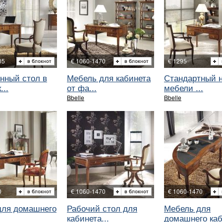
05
€ 1060-1470
€ 1295
нный стол в
Мебель для кабинета
Стандартный 
...
от фа...
мебели ...
Bbelle
Bbelle
0
€ 1060-1470
€ 1060-1470
для домашнего
Рабочий стол для
Мебель для
кабинета...
домашнего каб