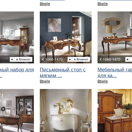
Bbelle
Bbelle
€ 1060-1470
€ 1060-1470
ный набор для
Письменный стол с
Мебельный га
.
мягким ...
для ка...
Bbelle
Bbelle