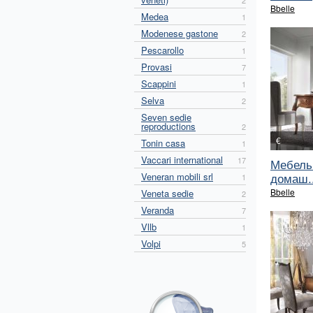
2
Bbelle
Medea
1
Modenese gastone
2
Pescarollo
1
Provasi
7
Scappini
1
Selva
2
Seven sedie
reproductions
2
€
Tonin casa
1
Vaccari international
17
Мебель
домаш..
Veneran mobili srl
1
Bbelle
Veneta sedie
2
Veranda
7
Vllb
1
Volpi
5