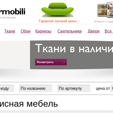
я интерьера
Гарантия лучшей цены
Блокнот с под
Ткани
Обои
Карнизы
Светильники
Двери
Все
цена от
исная мебель