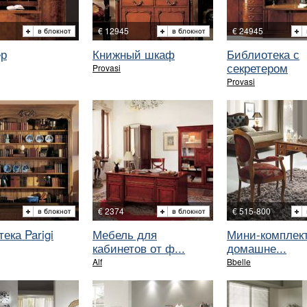
€ 12945
€ 24945
ер
Книжный шкаф
Библиотека с
секретером
Provasi
Provasi
€ 2374
€ 515-800
ека Parigi
Мебель для
Мини-комплек
кабинетов от ф...
домашне...
Alf
Bbelle