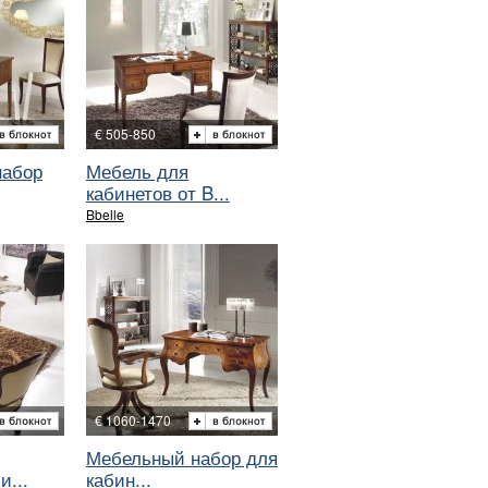
€ 505-850
набор
Мебель для
кабинетов от B...
Bbelle
€ 1060-1470
Мебельный набор для
и...
кабин...