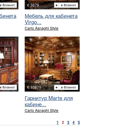
€ 3679
бинета
Мебель для кабинета
Virgo...
Carlo Asnaghi Style
€ 10871
Гарнитур Marte для
кабине...
Carlo Asnaghi Style
1
2
3
4
5