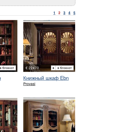
1
2
3
4
5
€ 22470
ф
Книжный шкаф Ebn
Provasi