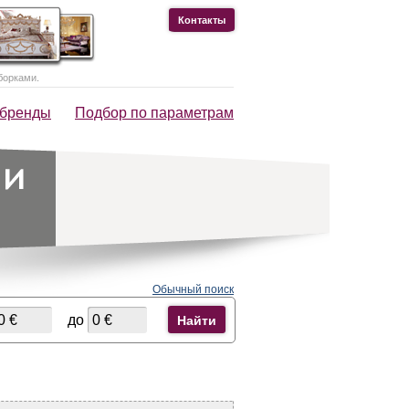
Контакты
борками.
 бренды
Подбор по параметрам
Обычный поиск
до
Найти