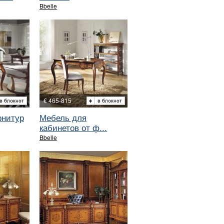
Bbelle
€ 465-815
рнитур
Мебель для
кабинетов от ф...
Bbelle