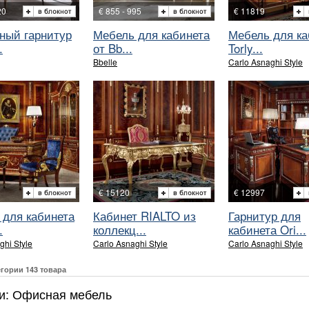
20
€ 855 - 995
€ 11819
ный гарнитур
Мебель для кабинета
Мебель для ка
.
от Bb...
Torly...
Bbelle
Carlo Asnaghi Style
€ 15120
€ 12997
 для кабинета
Кабинет RIALTO из
Гарнитур для
.
коллекц...
кабинета Ori...
ghi Style
Carlo Asnaghi Style
Carlo Asnaghi Style
егории 143 товара
и: Офисная мебель