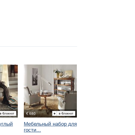
€ 680
углый
Мебельный набор для
гости...