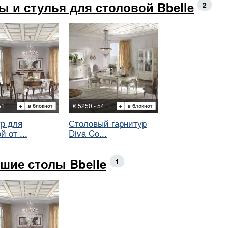
ы и стулья для столовой Bbelle
2
51
€ 5250 - 54
ур для
Столовый гарнитур
й от ...
Diva Co...
шие столы Bbelle
1