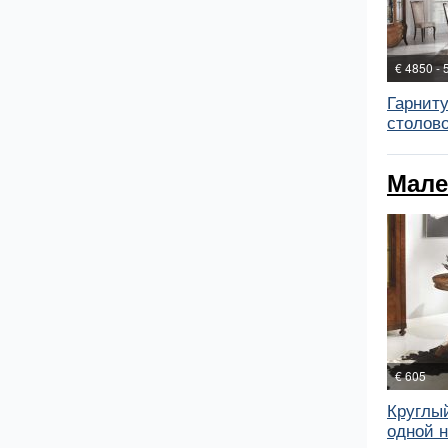
€ 4850 - 
Гарнит
столово
Мале
€ 605
Круглый
одной н.