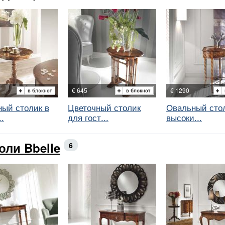
€ 645
€ 1290
ный столик в
Цветочный столик
Овальный стол
..
для гост...
высоки...
оли Bbelle
6