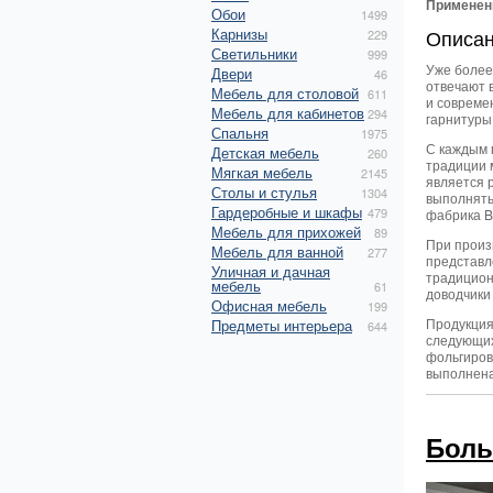
Применен
Обои
1499
Карнизы
Описа
229
Светильники
999
Уже более
Двери
46
отвечают 
Мебель для столовой
611
и совреме
Мебель для кабинетов
294
гарнитуры
Спальня
1975
С каждым 
Детская мебель
260
традиции 
Мягкая мебель
2145
является 
Столы и стулья
1304
выполнять
Гардеробные и шкафы
479
фабрика B
Мебель для прихожей
89
При произ
Мебель для ванной
277
представл
Уличная и дачная
традицион
мебель
61
доводчики
Офисная мебель
199
Продукция
Предметы интерьера
644
следующих
фольгиров
выполнена
Боль