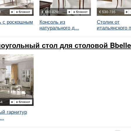
0
€ 680-820
€ 530-735
ь с роскошным
Консоль из
Столик от
натурального д...
итальянского п
оугольный стол для столовой Bbelle
54
ый гарнитур
..