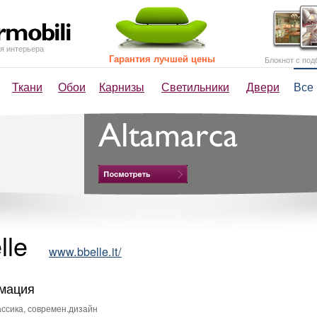
я интерьера
Гарантия лучшей цены
Блокнот с под
Ткани
Обои
Карнизы
Светильники
Двери
Все
lle
www.bbelle.it/
мация
ссика, современ.дизайн