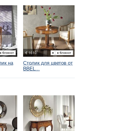
€ 1610
ик на
Столик для цветов от
BBEL...