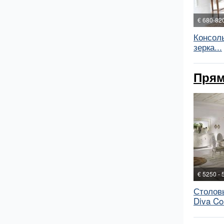
€ 680-82
Консол
зерка...
Прям
€ 5250 - 
Столов
Diva Co.