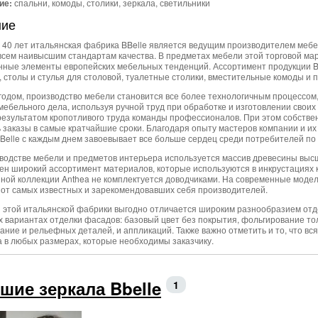
ие:
спальни, комоды, столики, зеркала, светильники
ние
 40 лет итальянская фабрика BBelle является ведущим производителем мебе
всем наивысшим стандартам качества. В предметах мебели этой торговой мар
нные элементы европейских мебельных тенденций. Ассортимент продукции B
, столы и стулья для столовой, туалетные столики, вместительные комоды и
годом, производство мебели становится все более технологичным процессом,
мебельного дела, используя ручной труд при обработке и изготовлении своих
результатом кропотливого труда команды профессионалов. При этом собстве
 заказы в самые кратчайшие сроки. Благодаря опыту мастеров компании и их
Belle с каждым днем завоевывает все больше сердец среди потребителей по
водстве мебели и предметов интерьера используется массив древесины высш
ен широкий ассортимент материалов, которые используются в инкрустациях 
ной коллекции Anthea не комплектуется доводчиками. На современные моде
 от самых известных и зарекомендовавших себя производителей.
 этой итальянской фабрики выгодно отличается широким разнообразием отд
 вариантах отделки фасадов: базовый цвет без покрытия, фольгирование т
ание и рельефных деталей, и аппликаций. Также важно отметить и то, что вс
 в любых размерах, которые необходимы заказчику.
шие зеркала Bbelle
1