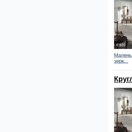
€ 820
Малень
зерк...
Круг