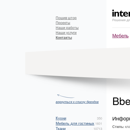
Пошив штор
Решения дл
Проекты
Наши работы
Наши услуги
Мебель
Контакты
Bbe
вернуться к списку брендов
Инфор
Кухни
350
Мебель для гостиных
1601
Стиль:
кла
Ткани
10713