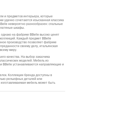
ли и предметов интерьера, которые
ки удачно сочетаются изысканная классика
Belle невероятно разнообразен: спальные
 платяные шкафы.
 однако на фабрике BBelle высоко ценят
 коллекций. Каждый предмет BBelle
нное производство позволяет фабрике
 преданности своему делу, итальянская
 всему миру.
его качества. На выбор заказчика
классических моделей. Мебель из
ли BBelle устанавливаются направляющие и
елок. Коллекции бренда доступны в
олько рельефных деталей или
я изготавливаемая мебель может быть