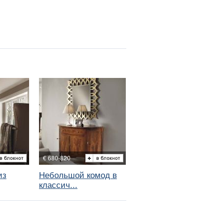
€ 680-820
из
Небольшой комод в
классич...