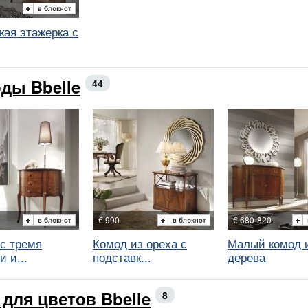
кая этажерка с
ды Bbelle
44
€ 990
€ 680-820
с тремя
Комод из ореха с
Малый комод 
 и...
подставк...
дерева
 для цветов Bbelle
8