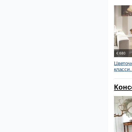
€ 680
Цветоч
класси.
Конс