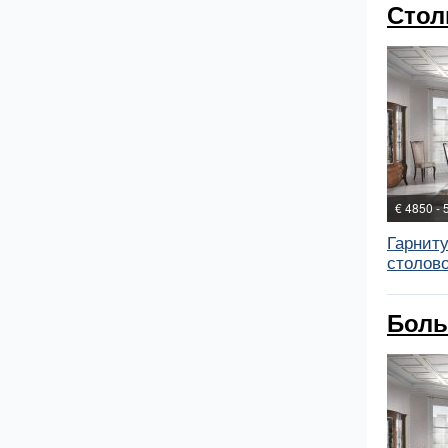
Стол
€ 4850 - 
Гарнит
столово
Боль