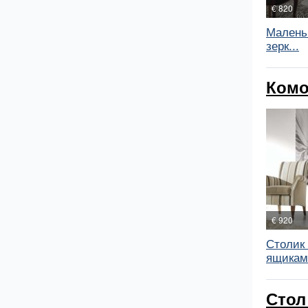
€ 820
Малень
зерк...
Комо
€ 920
Столик 
ящиками
Стол