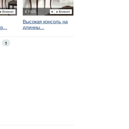
€ 1025
Высокая консоль на
р...
длинны...
1