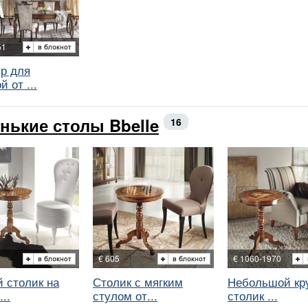
51
ур для
й от ...
нькие столы Bbelle
16
€ 605
€ 1060-1970
 столик на
Столик с мягким
Небольшой кр
..
стулом от...
столик ...