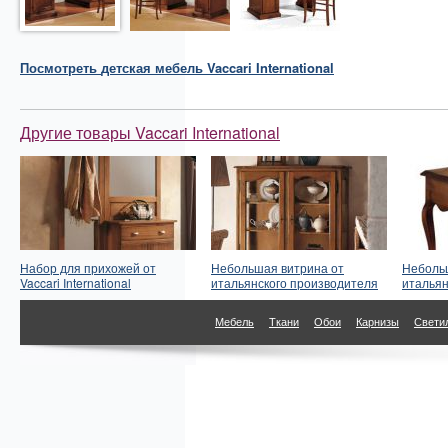
Посмотреть
детская мебель
Vaccari International
Другие товары Vaccari International
Набор для прихожей от
Небольшая витрина от
Неболь
Vaccari International
итальянского производителя
итальян
Мебель
Ткани
Обои
Карнизы
Свети