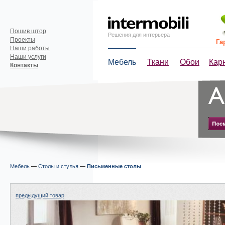
Пошив штор
Решения для интерьера
Проекты
Га
Наши работы
Наши услуги
Мебель
Ткани
Обои
Кар
Контакты
Мебель
—
Столы и стулья
—
Письменные столы
предыдущий товар