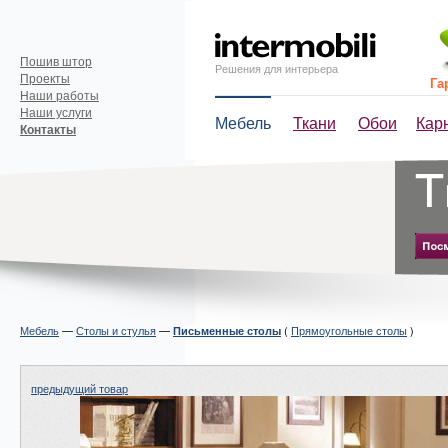
Пошив штор
Решения для интерьера
Проекты
Га
Наши работы
Наши услуги
Мебель
Ткани
Обои
Кар
Контакты
Мебель
—
Столы и стулья
—
(
Прямоугольные столы
)
Письменные столы
предыдущий товар