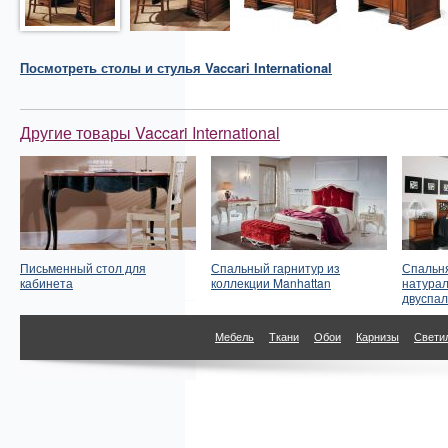
Посмотреть
столы и стулья
Vaccari International
Другие товары Vaccari International
Письменный стол для
Спальный гарнитур из
Спальня
кабинета
коллекции Manhattan
натурал
двуспал
Мебель
Ткани
Обои
Карнизы
Свети