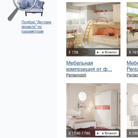
Подбор "Детские
кровати" по
параметрам
€ 738
€ 16
Мебельная
Мебе
композиция от ф...
Pent
Pentamobili
Pentam
€ 1596-1786
€ 29