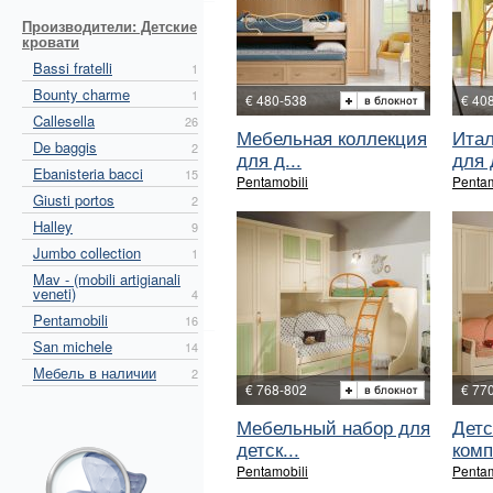
Производители: Детские
кровати
Bassi fratelli
1
Bounty charme
1
€ 480-538
€ 40
Callesella
26
Мебельная коллекция
Итал
De baggis
2
для д...
для 
Ebanisteria bacci
15
Pentamobili
Pentam
Giusti portos
2
Halley
9
Jumbo collection
1
Mav - (mobili artigianali
veneti)
4
Pentamobili
16
San michele
14
Мебель в наличии
2
€ 768-802
€ 77
Мебельный набор для
Детс
детск...
комп
Pentamobili
Pentam