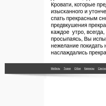
Кровати, которые пр
изысканного и утонче
спать прекрасным сн
предвкушения прекра
каждое утро, всегда
просыпаясь, Вы испы
нежелание покидать 
наслаждались прекр
Мебель
Ткани
Обои
Карнизы
Свети