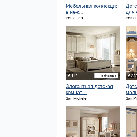
Мебельная коллекция
Детс
в неж...
для 
Pentamobili
Pentam
€ 443
€ 22
Элегантная детская
Детс
комнат...
маль
San Michele
San M