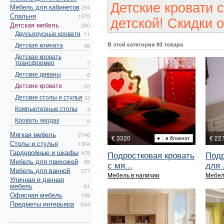
Детские кровати 
Мебель для кабинетов
294
Спальня
1975
детской! Скидки о
Детская мебель
260
Двухъярусные кровати
11
Детская комната
В этой категории 93 товара
98
Детская кровать
трансформер
7
Детские диваны
6
Детские кровати
93
Детские столы и стулья
33
Компьютерные столы
4
Кровать чердак
8
Мягкая мебель
2146
€ 3320
€ 22
Столы и стулья
1304
Гардеробные и шкафы
479
Подростковая кровать
Подр
Мебель для прихожей
89
с мя...
для .
Мебель для ванной
277
Мебель в наличии
Мебел
Уличная и дачная
мебель
61
Офисная мебель
199
Предметы интерьера
644