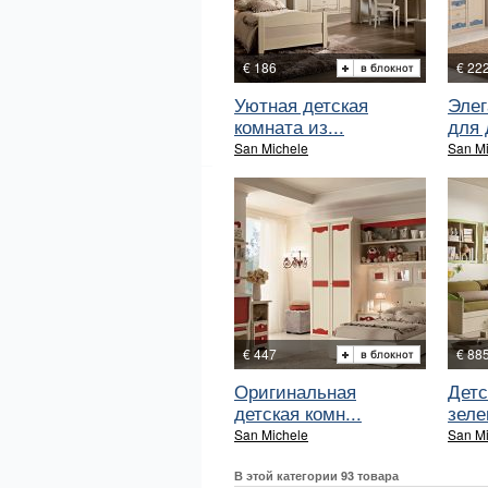
€ 186
€ 22
Уютная детская
Элег
комната из...
для 
San Michele
San M
€ 447
€ 88
Оригинальная
Детс
детская комн...
зеле
San Michele
San M
В этой категории 93 товара