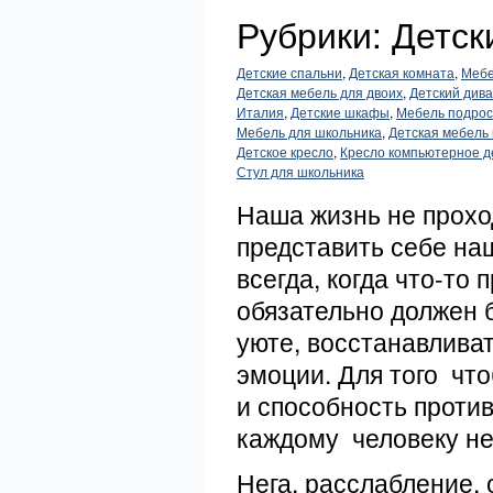
Рубрики: Детск
Детские спальни
,
Детская комната
,
Мебе
Детская мебель для двоих
,
Детский дива
Италия
,
Детские шкафы
,
Мебель подрос
Мебель для школьника
,
Детская мебель 
Детское кресло
,
Кресло компьютерное д
Стул для школьника
Наша жизнь не прохо
представить себе на
всегда, когда что-то 
обязательно должен 
уюте, восстанавлива
эмоции. Для того чт
и способность проти
каждому человеку не
Нега, расслабление, 