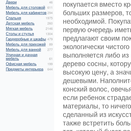
Двери
покупается вместо кр
46
Мебель для столовой
611
больших размеров, т
Мебель для кабинетов
294
Спальня
1975
необходимой. Покупат
Детская мебель
260
первую очередь имет
Мягкая мебель
2146
Столы и стулья
1304
предлагают своим по
Гардеробные и шкафы
479
Мебель для прихожей
экологически чистого
89
Мебель для ванной
277
выполняется либо из 
Уличная и дачная
мебель
61
дерево сосны, котору
Офисная мебель
199
Предметы интерьера
644
высокую цену, а знач
дешевыми. Наполните
конский волос, овечь
если ребенок страда
материалы, то ничег
сделанный из искусс
также встретить боль