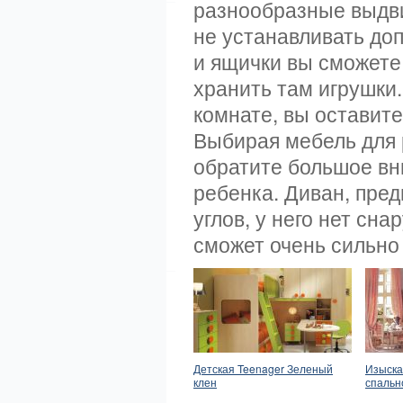
разнообразные выдви
не устанавливать доп
и ящички вы сможете 
хранить там игрушки
комнате, вы оставит
Выбирая мебель для р
обратите большое вн
ребенка. Диван, пре
углов, у него нет сн
сможет очень сильно
Детская Teenager Зеленый
Изыска
клен
спальн