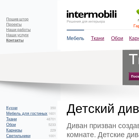
Пошив штор
Решения для интерьера
Проекты
Га
Наши работы
Наши услуги
Мебель
Ткани
Обои
Кар
Контакты
Детский див
Кухни
350
Мебель для гостиных
1601
Ткани
48701
Диван призван созда
Обои
5233
Карнизы
229
комнате. Детские ди
Светильники
1001