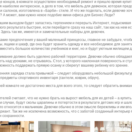
це концов, в комнате осуществлен необходимый ремонт и пришло время купить 
я наиболее интересное, а дело в том, что мебель для девчонок, которая пре
 и салонов, изготовлена в «Барби» стиле. И что же поделать, если девочке х
? А может, вам нужно некое подобие мини-офиса для Бизнес Леди?
шим выходом будет запастись терпением и перерыть Интернет, подыскивая 
ого результата быстрее, если перейдете сразу на наш сайт, так как на нем 
. Здесь так же, имеются и замечательные наборы для девочек.
какие предпочтения у вашей маленькой принцессы, главное не забудьте, что
ы, ящики и шкаф, где она будет хранить одежду и все необходимое для занят
 вместить большое количество учебников и книг, но и будут уютным жилищем 
имание должно быть уделено рабочей территории. Девочки обычно обладают
ть над уроками, не отрываясь. Стол, у которого наклонная поверхность и ст
можность поддержать прямую осанку и сберегут вашему ребенку его зрение.
енняя зарядка стала привычкой – следует оборудовать небольшой физкультурн
предметы спортивного инвентаря (гантели, коврик, обруч).
шей комнате не достаточно места для всего этого, то следует обратить вним
телей считают, что не нужно брать на вырост мебель для их детей – а купит
м случае, будут сколы царапины и потертости в результате детских игр и шал
го относится к мальчикам. Девочки обычно в этом смысле бережливы и им впо
ариант. Так же не исключена возможность, что с заботой созданный интерьер
и сохранности.