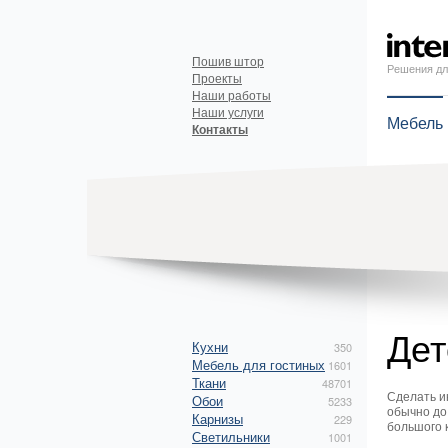
Пошив штор
Решения дл
Проекты
Наши работы
Наши услуги
Мебель
Контакты
Дет
Кухни
350
Мебель для гостиных
1601
Ткани
48701
Сделать ин
Обои
5233
обычно до
Карнизы
229
большого 
Светильники
1001