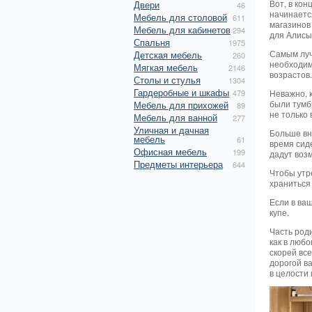
Вот, в кон
Двери
46
начинаетс
Мебель для столовой
611
магазинов
Мебель для кабинетов
294
для Алисы
Спальня
1975
Самым луч
Детская мебель
260
необходим
Мягкая мебель
2146
возрастов
Столы и стулья
1304
Гардеробные и шкафы
479
Неважно, 
были тумб
Мебель для прихожей
89
не только
Мебель для ванной
277
Уличная и дачная
Больше вн
мебель
61
время сиде
Офисная мебель
199
дадут воз
Предметы интерьера
644
Чтобы утр
храниться 
Если в ва
купе.
Часть роди
как в любо
скорей все
дорогой в
в целости 