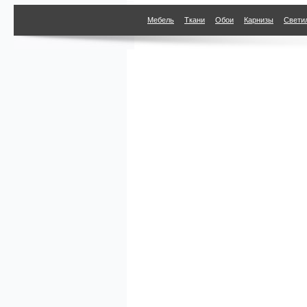
Мебель
Ткани
Обои
Карнизы
Свети