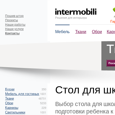
Пошив штор
Решения для интерьера
Проекты
Га
Наши работы
Наши услуги
Мебель
Ткани
Обои
Кар
Контакты
Стол для ш
Кухни
350
Мебель для гостиных
1601
Ткани
48701
Выбор стола для шко
Обои
5233
Карнизы
229
подготовки ребенка к
Светильники
1001