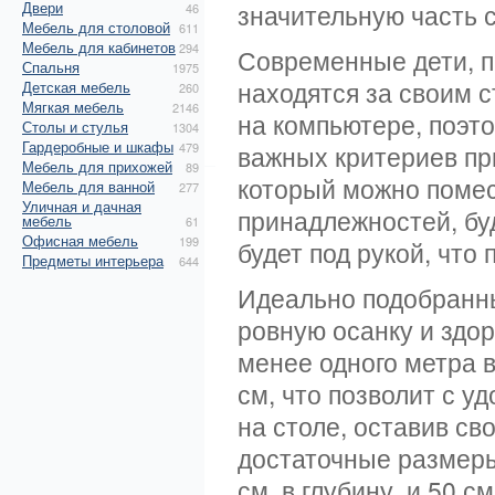
Двери
значительную часть 
46
Мебель для столовой
611
Мебель для кабинетов
294
Современные дети, п
Спальня
1975
находятся за своим 
Детская мебель
260
Мягкая мебель
2146
на компьютере, поэто
Столы и стулья
1304
Гардеробные и шкафы
479
важных критериев пр
Мебель для прихожей
89
который можно помес
Мебель для ванной
277
Уличная и дачная
принадлежностей, бу
мебель
61
Офисная мебель
199
будет под рукой, что
Предметы интерьера
644
Идеально подобранны
ровную осанку и здо
менее одного метра в
см, что позволит с 
на столе, оставив св
достаточные размеры
см. в глубину, и 50 см