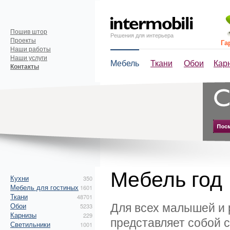
Пошив штор
Решения для интерьера
Проекты
Га
Наши работы
Наши услуги
Мебель
Ткани
Обои
Кар
Контакты
Мебель год
Кухни
350
Мебель для гостиных
1601
Ткани
48701
Для всех малышей и 
Обои
5233
Карнизы
229
представляет собой 
Светильники
1001