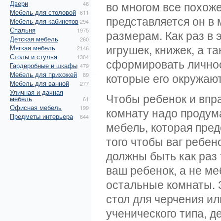
Двери
во многом все похоже
46
Мебель для столовой
611
представляется он в 
Мебель для кабинетов
294
Спальня
1975
размерам. Как раз в
Детская мебель
260
игрушек, книжек, а т
Мягкая мебель
2146
Столы и стулья
1304
сформировать личнос
Гардеробные и шкафы
479
Мебель для прихожей
которые его окружают
89
Мебель для ванной
277
Уличная и дачная
Чтобы ребенок и впр
мебель
61
Офисная мебель
199
комнату надо продум
Предметы интерьера
644
мебель, которая пре
того чтобы ваг ребен
должны быть как раз 
ваш ребенок, а не ме
остальные комнаты. 
стол для черчения ил
ученического типа, 