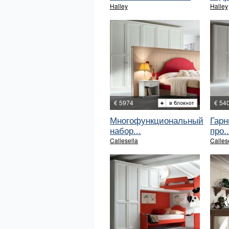
Halley
Halley
€ 5974
€ 54
Многофункциональный
Гарн
набор...
про..
Callesella
Calles