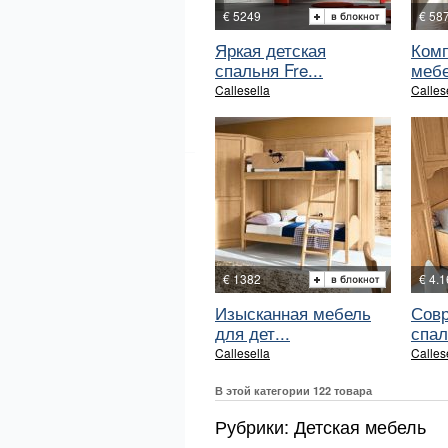
€ 5249
€ 58
Яркая детская
Комп
спальня Fre...
мебе
Callesella
Calles
€ 1382
€ 4.
Изысканная мебель
Совр
для дет...
спал
Callesella
Calles
В этой категории 122 товара
Рубрики: Детская мебель