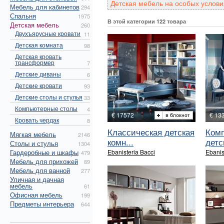
Детская мебель на особых условия
Мебель для кабинетов
294
Спальня
1975
В этой категории 122 товара
Детская мебель
260
Двухъярусные кровати
11
Детская комната
98
Детская кровать
трансформер
7
Детские диваны
6
Детские кровати
93
Детские столы и стулья
33
Компьютерные столы
4
€ 17572
€ 13
Кровать чердак
8
Классическая детская
Ком
Мягкая мебель
2146
комн...
детс
Столы и стулья
1304
Гардеробные и шкафы
Ebanisteria Bacci
Ebanis
479
Мебель для прихожей
89
Мебель для ванной
277
Уличная и дачная
мебель
61
Офисная мебель
199
Предметы интерьера
644