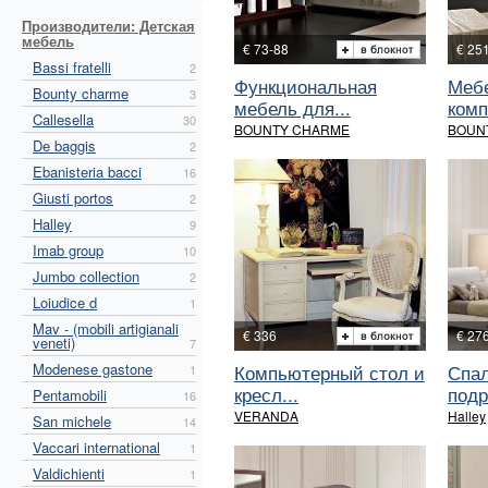
Производители: Детская
мебель
€ 73-88
€ 25
Bassi fratelli
2
Функциональная
Меб
Bounty charme
3
мебель для...
комп
Callesella
30
BOUNTY CHARME
BOUN
De baggis
2
Ebanisteria bacci
16
Giusti portos
2
Halley
9
Imab group
10
Jumbo collection
2
Loiudice d
1
Mav - (mobili artigianali
€ 336
€ 27
veneti)
7
Modenese gastone
Компьютерный стол и
Спал
1
кресл...
подр
Pentamobili
16
VERANDA
Halley
San michele
14
Vaccari international
1
Valdichienti
1