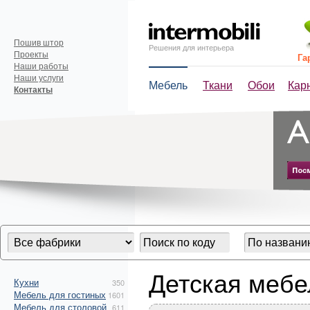
Пошив штор
Решения для интерьера
Проекты
Га
Наши работы
Наши услуги
Мебель
Ткани
Обои
Кар
Контакты
Детская мебе
Кухни
350
Мебель для гостиных
1601
Мебель для столовой
611