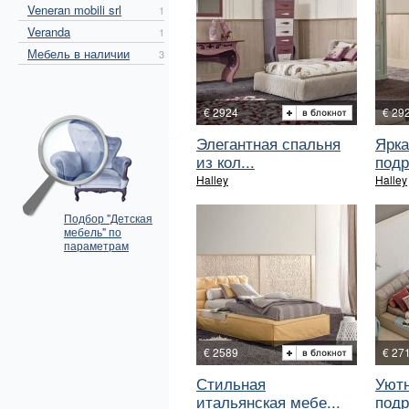
Veneran mobili srl
1
Veranda
1
Мебель в наличии
3
€ 2924
€ 29
Элегантная спальня
Ярка
из кол...
подр
Halley
Halley
Подбор "Детская
мебель" по
параметрам
€ 2589
€ 27
Стильная
Уютн
итальянская мебе...
подр