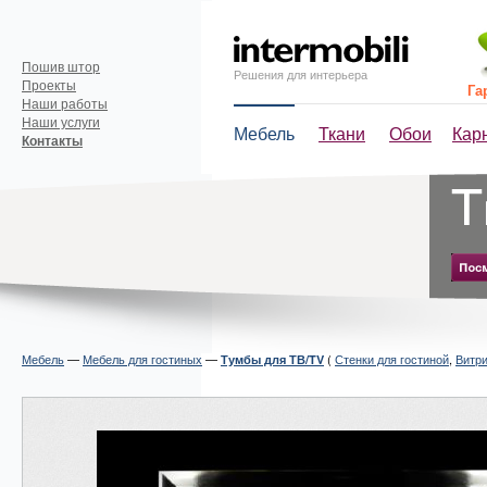
Пошив штор
Решения для интерьера
Проекты
Га
Наши работы
Наши услуги
Мебель
Ткани
Обои
Кар
Контакты
Мебель
—
Мебель для гостиных
—
(
Стенки для гостиной
,
Витри
Тумбы для ТВ/TV