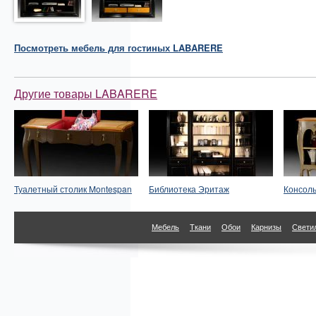
Посмотреть
мебель для гостиных
LABARERE
Другие товары LABARERE
Туалетный столик Montespan
Библиотека Эритаж
Консоль
Мебель
Ткани
Обои
Карнизы
Свети