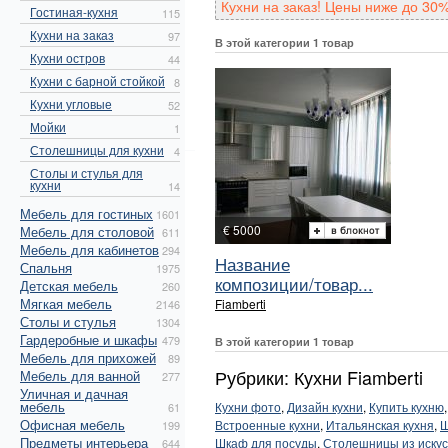
Кухни на заказ! Цены ниже до 30%
Гостиная-кухня
115
Кухни на заказ
97
В этой категории 1 товар
Кухни остров
44
Кухни с барной стойкой
8
Кухни угловые
52
Мойки
1
Столешницы для кухни
4
Столы и стулья для
кухни
14
Мебель для гостиных
1601
€ 5000
Мебель для столовой
611
Мебель для кабинетов
294
Название
Спальня
1975
композиции/товар...
Детская мебель
260
Мягкая мебель
Fiamberti
2146
Столы и стулья
1304
Гардеробные и шкафы
479
В этой категории 1 товар
Мебель для прихожей
89
Рубрики: Кухни Fiamberti
Мебель для ванной
277
Уличная и дачная
мебель
Кухни фото
,
Дизайн кухни
,
Купить кухню
61
Офисная мебель
Встроенные кухни
,
Итальянская кухня
,
Ш
199
Предметы интерьера
Шкаф для посуды
,
Столешницы из искус
644