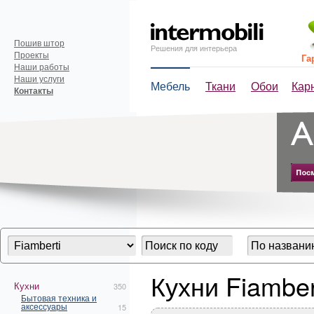
Пошив штор
Решения для интерьера
Проекты
Га
Наши работы
Наши услуги
Мебель
Ткани
Обои
Кар
Контакты
Кухни Fiamber
Кухни
350
Бытовая техника и
аксессуары
15