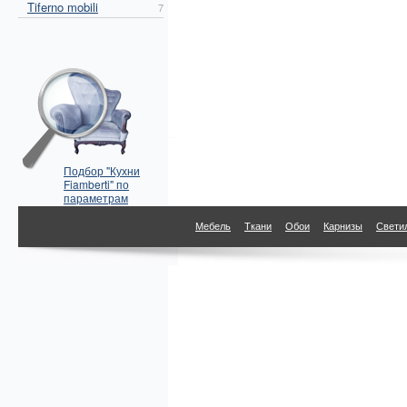
Tiferno mobili
7
Подбор "Кухни
Fiamberti" по
параметрам
Мебель
Ткани
Обои
Карнизы
Свети