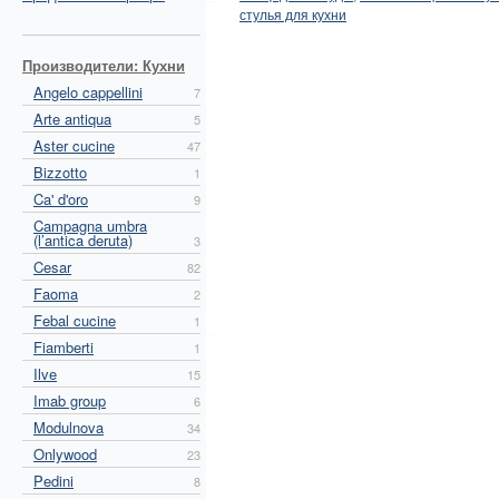
стулья для кухни
Производители: Кухни
Angelo cappellini
7
Arte antiqua
5
Aster cucine
47
Bizzotto
1
Ca' d'oro
9
Campagna umbra
(l’antica deruta)
3
Cesar
82
Faoma
2
Febal cucine
1
Fiamberti
1
Ilve
15
Imab group
6
Modulnova
34
Onlywood
23
Pedini
8