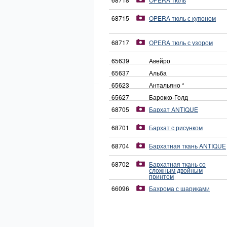
68715
OPERA тюль с купоном
68717
OPERA тюль с узором
65639
Авейро
65637
Альба
65623
Антальяно *
65627
Барокко-Голд
68705
Бархат ANTIQUE
68701
Бархат с рисунком
68704
Бархатная ткань ANTIQUE
68702
Бархатная ткань со
сложным двойным
принтом
66096
Бахрома с шариками