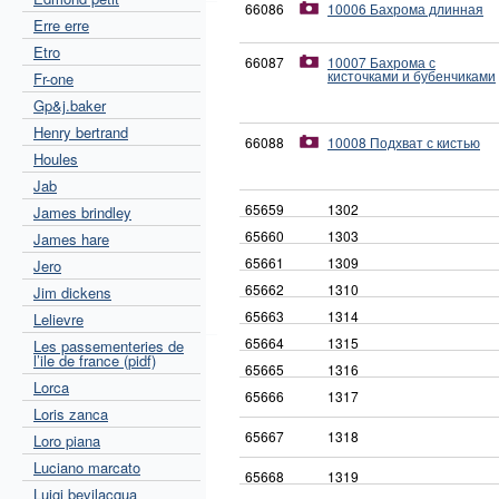
66086
10006 Бахрома длинная
Erre erre
Etro
66087
10007 Бахрома с
кисточками и бубенчиками
Fr-one
Gp&j.baker
Henry bertrand
66088
10008 Подхват с кистью
Houles
Jab
65659
1302
James brindley
65660
1303
James hare
65661
1309
Jero
65662
1310
Jim dickens
65663
1314
Lelievre
65664
1315
Les passementeries de
l’ile de france (pidf)
65665
1316
Lorca
65666
1317
Loris zanca
65667
1318
Loro piana
Luciano marcato
65668
1319
Luigi bevilacqua