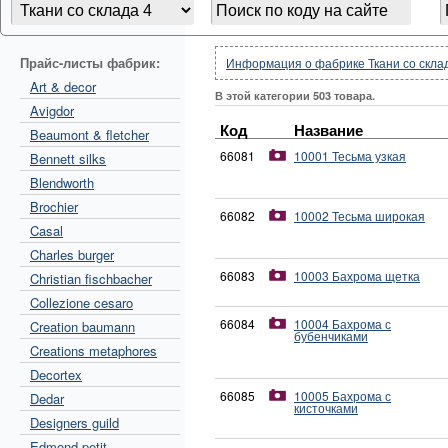
Прайс-листы фабрик:
Информация о фабрике Ткани со скла
Art & decor
В этой категории 503 товара.
Avigdor
Код
Название
Beaumont & fletcher
66081
10001 Тесьма узкая
Bennett silks
Blendworth
Brochier
66082
10002 Тесьма широкая
Casal
Charles burger
66083
10003 Бахрома щетка
Christian fischbacher
Collezione cesaro
66084
10004 Бахрома с
Creation baumann
бубенчиками
Creations metaphores
Decortex
66085
10005 Бахрома с
Dedar
кисточками
Designers guild
Edmond petit