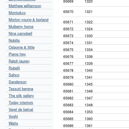
65669
1320
Matthew williamson
65670
1321
Morris&co
Morton young & borland
65671
1322
Mulberry home
65672
1324
Nina campbell
65673
1330
Nobilis
65674
1331
Osborne & little
65675
1334
Pierre frey
65676
1336
Ralph lauren
65677
1339
Rubelli
65678
1340
Sahco
65679
1341
Sanderson
65680
1345
Tessuti bergna
65681
1346
The silk gallery
65682
1347
Today interiors
65683
1348
Verel de belval
65684
1353
Voghi
65685
1360
Watts
65686
1361