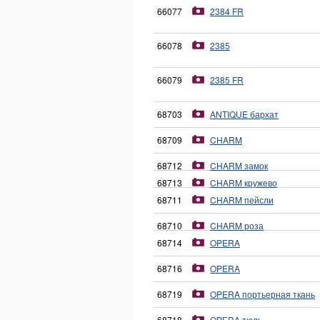
66077
2384 FR
66078
2385
66079
2385 FR
68703
ANTIQUE бархат
68709
CHARM
68712
CHARM замок
68713
CHARM кружево
68711
CHARM пейсли
68710
CHARM роза
68714
OPERA
68716
OPERA
68719
OPERA портьерная ткань
68718
OPERA тюль