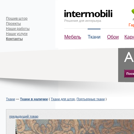
Пошив штор
Решения для интерьера
Проекты
Га
Наши работы
Наши услуги
Мебель
Ткани
Обои
Кар
Контакты
Ткани
—
(
Ткани для штор
,
Портьерные ткани
)
Ткани в наличии
предыдущий товар