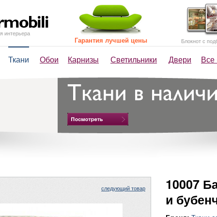
я интерьера
Гарантия лучшей цены
Блокнот с под
Ткани
Обои
Карнизы
Светильники
Двери
Все
10007 Б
следующий товар
и бубен
Ткани с