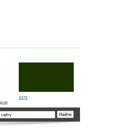
2379
дром