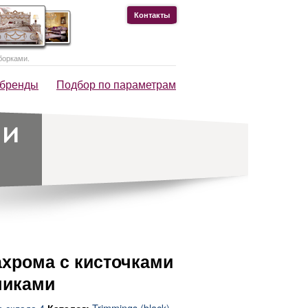
Контакты
борками.
 бренды
Подбор по параметрам
ахрома с кисточками
чиками
о склада 4
Trimmings (black)