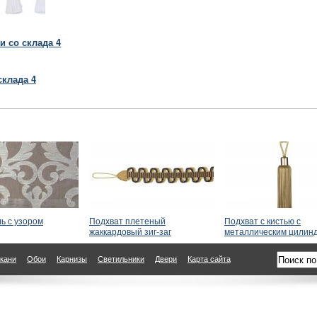
и со склада 4
склада 4
ь с узором
Подхват плетеный
Подхват с кистью с
жаккардовый зиг-заг
металлическим цилин
кани
Обои
Карнизы
Светильники
Двери
Карта сайта