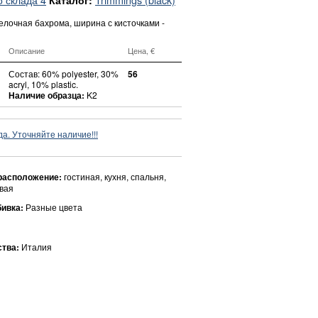
Каталог:
елочная бахрома, ширина с кисточками -
Описание
Цена, €
Состав: 60% polyester, 30%
56
acryl, 10% plastic.
Наличие образца:
K2
да. Уточняйте наличие!!!
расположение:
гостиная, кухня, спальня,
овая
бивка:
Разные цвета
ства:
Италия