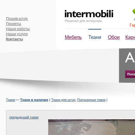
Пошив штор
Решения для интерьера
Проекты
Га
Наши работы
Наши услуги
Мебель
Ткани
Обои
Кар
Контакты
Ткани
—
(
Ткани для штор
,
Портьерные ткани
)
Ткани в наличии
предыдущий товар