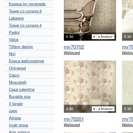
Epoque by novarreda
Ткани со склада 6
Labarere
Ткани со склада 4
Pedini
€ 96
€ 96
Vatos
mv70702
mv7
Tiffany design
Wallquest
Wallqu
Nlxl
Epoca wallcoverings
Onlywood
Ciacci
Moscatelli
Casa valentina
Bonaldo spa
Il fanale
€ 96
€ 96
Jago
Arkeos
mv70201
mv7
Imab group
Wallquest
Wallqu
Arte antiqua