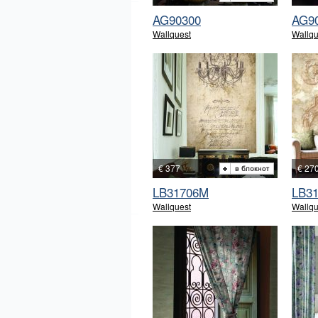
AG90300
AG9
Wallquest
Wallqu
€ 377
€ 27
LB31706M
LB3
Wallquest
Wallqu