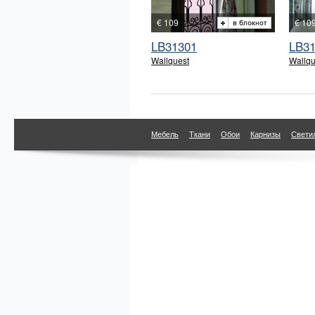
€ 109
€ 10
LB31301
LB3
Wallquest
Wallqu
Мебель
Ткани
Обои
Карнизы
Свети