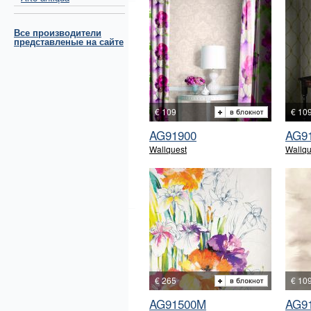
Все производители
представленые на сайте
€ 109
€ 10
AG91900
AG9
Wallquest
Wallqu
€ 265
€ 10
AG91500M
AG9