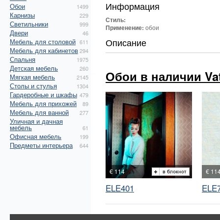
Информация
Обои
1499
Карнизы
229
Стиль:
Светильники
999
Применение:
обои
Двери
46
Описание
Мебель для столовой
611
Мебель для кабинетов
294
Спальня
1975
Детская мебель
260
Обои в наличии Va
Мягкая мебель
2145
Столы и стулья
1304
Гардеробные и шкафы
479
Мебель для прихожей
89
Мебель для ванной
277
Уличная и дачная
мебель
61
Офисная мебель
199
Предметы интерьера
644
€ 114
€ 11
ELE401
ELE