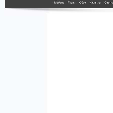
Мебель
Ткани
Обои
Карнизы
Свети