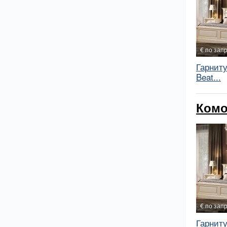
€ по зап
Гарнит
Beat...
Комо
€ по зап
Гарнит