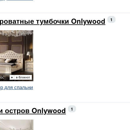
роватные тумбочки Onlywood
1
рос
ур для спальни
и остров Onlywood
1