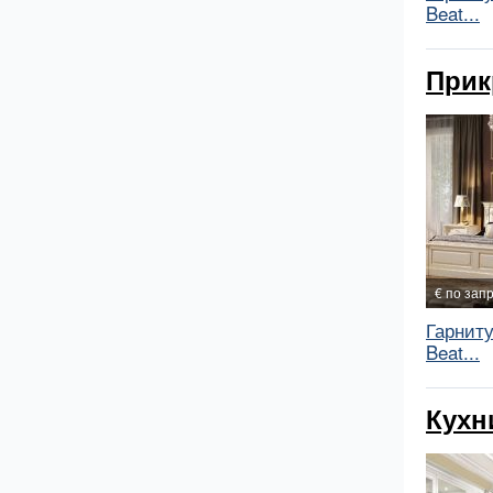
Beat...
Прик
€ по зап
Гарнит
Beat...
Кухн