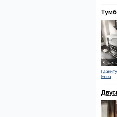
Тумб
€ по зап
Гарниту
Enea
Двус