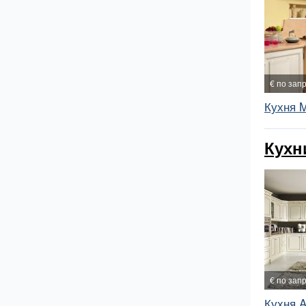
€ по зап
Кухня M
Кухн
€ по зап
Кухня A