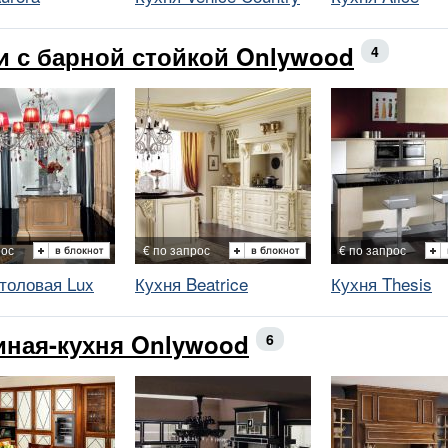
и с барной стойкой Onlywood
4
рос
€ по запрос
€ по запрос
толовая Lux
Кухня Beatrice
Кухня Thesis
иная-кухня Onlywood
6