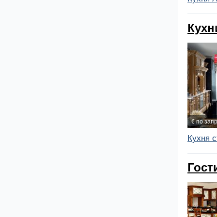
Кухн
€ по зап
Кухня с
Гост