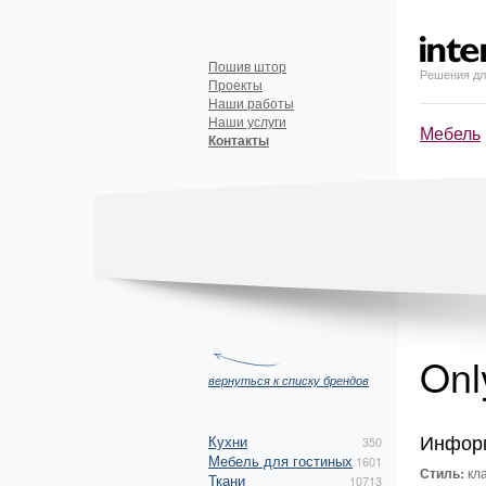
Пошив штор
Решения дл
Проекты
Наши работы
Наши услуги
Мебель
Контакты
On
вернуться к списку брендов
Инфор
Кухни
350
Мебель для гостиных
1601
Стиль:
кла
Ткани
10713