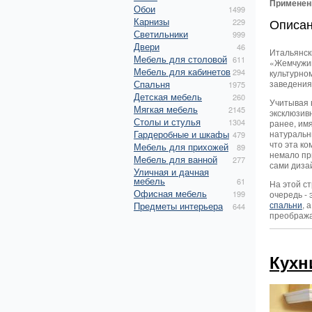
Применен
Обои
1499
Карнизы
Описа
229
Светильники
999
Двери
46
Итальянск
Мебель для столовой
611
«Жемчужин
Мебель для кабинетов
294
культурно
Спальня
заведениям
1975
Детская мебель
260
Учитывая 
Мягкая мебель
2145
эксклюзив
Столы и стулья
1304
ранее, им
Гардеробные и шкафы
натуральн
479
что эта к
Мебель для прихожей
89
немало пр
Мебель для ванной
277
сами диза
Уличная и дачная
мебель
61
На этой с
Офисная мебель
199
очередь -
спальни
, 
Предметы интерьера
644
преобража
Кухн