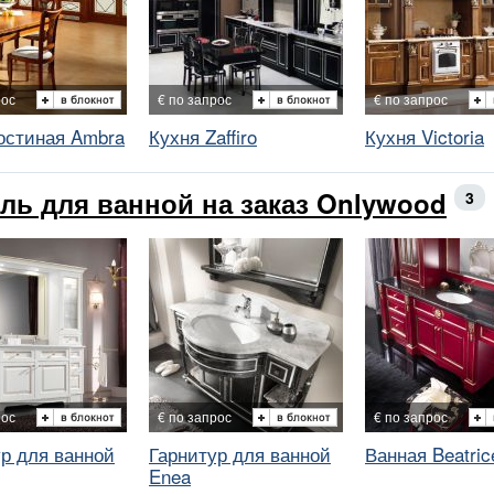
рос
€ по запрос
€ по запрос
остиная Ambra
Кухня Zaffiro
Кухня Victoria
ль для ванной на заказ Onlywood
3
рос
€ по запрос
€ по запрос
р для ванной
Гарнитур для ванной
Ванная Beatric
Enea