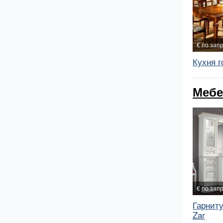
€ по зап
Кухня г
Мебе
€ по зап
Гарниту
Zar