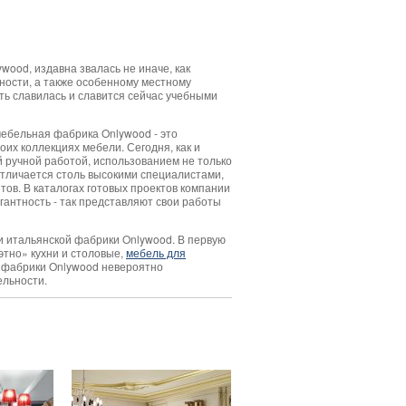
wood, издавна звалась не иначе, как
ности, а также особенному местному
ть славилась и славится сейчас учебными
мебельная фабрика Onlywood - это
их коллекциях мебели. Сегодня, как и
й ручной работой, использованием не только
отличается столь высокими специалистами,
ов. В каталогах готовых проектов компании
гантность - так представляют свои работы
и итальянской фабрики Onlywood. В первую
этно» кухни и столовые,
мебель для
й фабрики Onlywood невероятно
ельности.