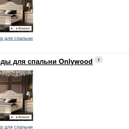
рос
ур для спальни
ды для спальни Onlywood
1
рос
ур для спальни