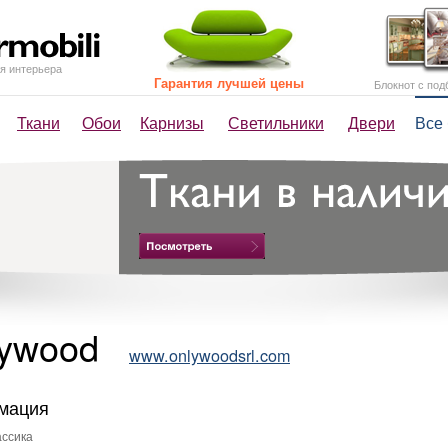
я интерьера
Гарантия лучшей цены
Блокнот с под
Ткани
Обои
Карнизы
Светильники
Двери
Все
lywood
www.onlywoodsrl.com
мация
ссика