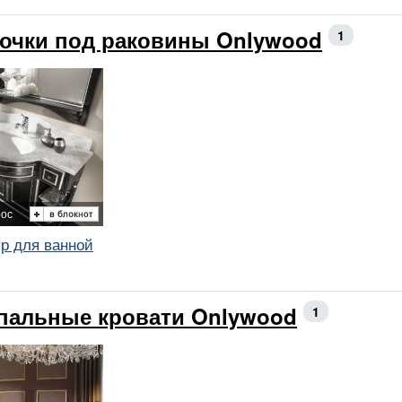
очки под раковины Onlywood
1
рос
р для ванной
пальные кровати Onlywood
1