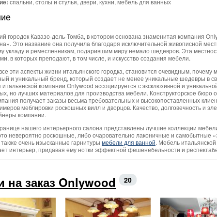
ие:
спальни, столы и стулья, двери, кухни, мебель для ванных
ние
ий городок Кавазо-дель-Томба, в котором основана знаменитая компания Only
а». Это название она получила благодаря исключительной живописной мест
му укладу и ремесленникам, подарившим миру немало шедевров. Эта местнос
и, в которых преподают, в том числе, и искусство создания мебели.
все эти аспекты жизни итальянского городка, становится очевидным, почему 
ный и уникальный бренд, который создает не менее уникальные шедевры в сво
я итальянской компании Onlywood ассоциируется с эксклюзивной и уникально
ых, но лучших материалов для производства мебели. Конструкторское бюро 
омпания получает заказы весьма требовательных и высокопоставленных клиент
имеров меблировки роскошных вилл и дворцов. Качество, долговечность и эле
йнеры компании.
транице нашего интерьерного салона представлены лучшие коллекции мебел
 это невероятно роскошные, либо очаровательно лаконичные и самобытные «
а также очень изысканные гарнитуры
мебели для ванной
. Мебель итальянско
ет интерьер, придавая ему нотки эффектной фешенебельности и респектаб
и на заказ Onlywood
20