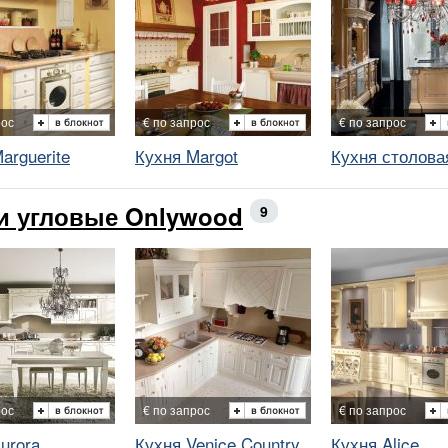
рос
€ по запрос
€ по запрос
arguerite
Кухня Margot
Кухня столова
и угловые Onlywood
9
рос
€ по запрос
€ по запрос
urora
Кухня Venice Country
Кухня Alice