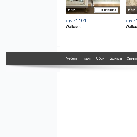
€ 96
€ 96
mv71101
mv7
Wallquest
Wallqu
Мебель
Ткани
Обои
Карнизы
Свети