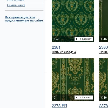
Guerra vanni
Все производители
представленые на сайте
€ 46
€ 46
2381
2380
Ткани со склада 4
Ткани 
€
€ 46
2378 FR
2378