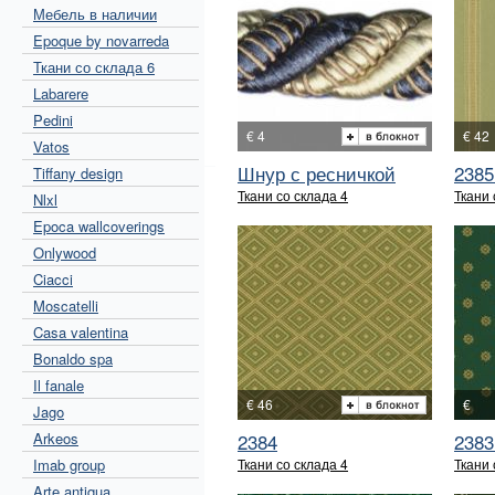
Мебель в наличии
Epoque by novarreda
Ткани со склада 6
Labarere
Pedini
€ 4
€ 42
Vatos
Шнур с ресничкой
2385
Tiffany design
Ткани со склада 4
Ткани 
Nlxl
Epoca wallcoverings
Onlywood
Ciacci
Moscatelli
Casa valentina
Bonaldo spa
Il fanale
€ 46
€
Jago
Arkeos
2384
2383
Imab group
Ткани со склада 4
Ткани 
Arte antiqua