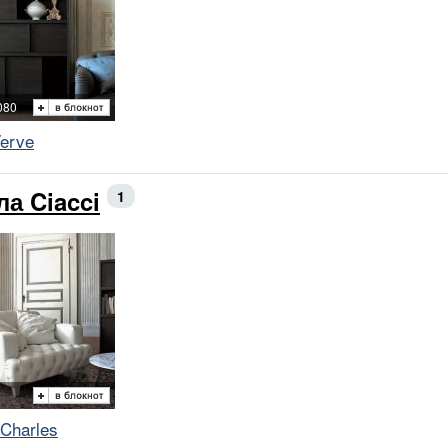
080
erve
ла Ciacci
1
Charles