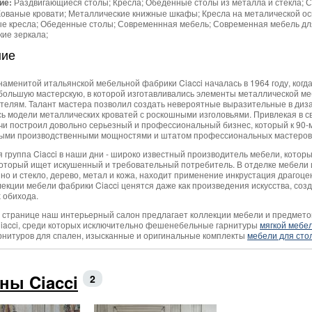
ие:
Раздвигающиеся столы; Кресла; Обеденные столы из металла и стекла; С
Кованые кровати; Металлические книжные шкафы; Кресла на металической о
е кресла; Обеденные столы; Современнная мебель; Современная мебель для
кие зеркала;
ние
наменитой итальянской мебельной фабрики Ciacci началась в 1964 году, когд
большую мастерскую, в которой изготавливались элементы металлической м
телям. Талант мастера позволил создать невероятные выразительные в диз
ь модели металлических кроватей с роскошными изголовьями. Привлекая в св
чи построил довольно серьезный и профессиональный бизнес, который к 90-м
ыми производственными мощностями и штатом профессиональных мастеров
 группа Ciacci в наши дни - широко известный производитель мебели, кото
который ищет искушенный и требовательный потребитель. В отделке мебели 
 но и стекло, дерево, метал и кожа, находит применение инкрустация драго
ллекции мебели фабрики Ciacci ценятся даже как произведения искусства, со
 обихода.
 странице наш интерьерный салон предлагает коллекции мебели и предмето
iacci, среди которых исключительно фешенебельные гарнитуры
мягкой мебе
рнитуров для спален, изысканные и оригинальные комплекты
мебели для сто
ны Ciacci
2