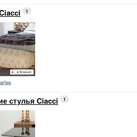
Ciacci
1
arles
ие стулья Ciacci
1