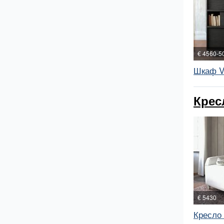
€ 4560-5
Шкаф V
Крес
€ 5430
Кресло 