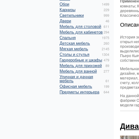
Применен
Обои
1499
комнаты; 
Карнизы
229
деревянны
Светильники
Классичес
999
Двери
46
Описа
Мебель для столовой
611
Мебель для кабинетов
294
История з
Спальня
1975
открыл не
Детская мебель
260
производи
Мягкая мебель
2145
выделилис
Столы и стулья
1304
Пьеро Кья
Гардеробные и шкафы
479
собственн
Мебель для прихожей
89
Мебельная
Мебель для ванной
277
дизайне, 
Уличная и дачная
материал,
мебель
61
счету, ко
Офисная мебель
199
предметах
Предметы интерьера
644
На данной
фабрики C
модели га
Дива