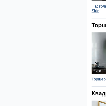
Настол
Skin
Торш
€ 720
Торшер
Квад