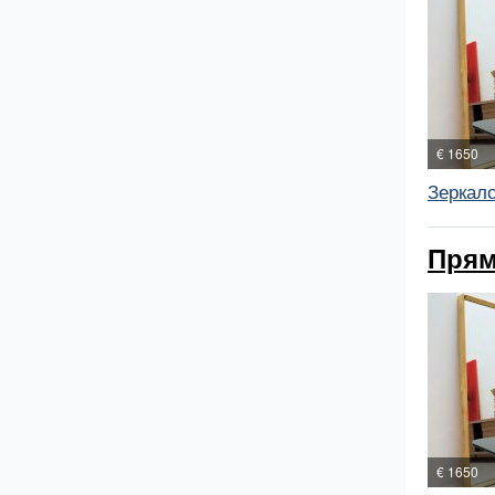
€ 1650
Зеркало
Прям
€ 1650