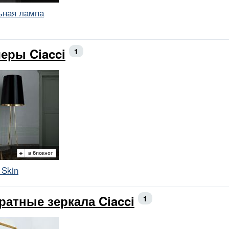
ьная лампа
еры Ciacci
1
 Skin
ратные зеркала Ciacci
1