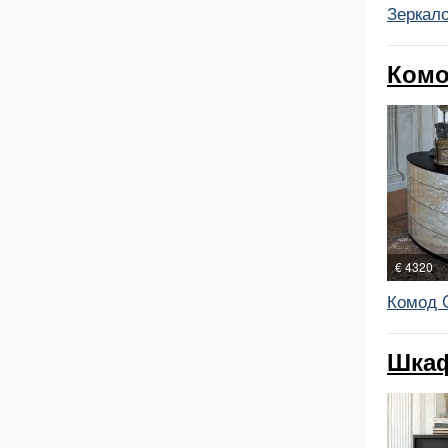
Зеркало
Комо
€ 4320
Комод 
Шкаф