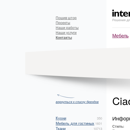
Пошив штор
Решения дл
Проекты
Наши работы
Наши услуги
Мебель
Контакты
Cia
вернуться к списку брендов
Инфор
Кухни
350
Мебель для гостиных
1601
Стиль:
Ткани
10713