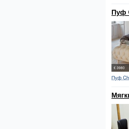
Пуф 
€ 3980
Пуф Ch
Мягк