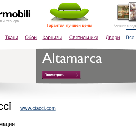
я интерьера
Гарантия лучшей цены
Блокнот с под
Ткани
Обои
Карнизы
Светильники
Двери
Все
cci
www.ciacci.com
мация