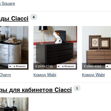
 Square
ды Ciacci
4
€ 2540-2745
€ 3980-4325
Charm
Комод Wabi
Комод Wabi
ы для кабинетов Ciacci
1