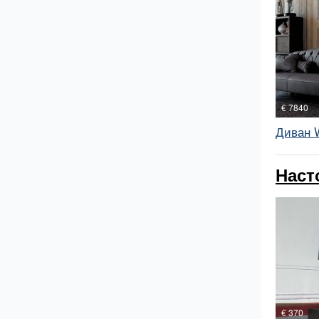
€ 7840
Диван W
Наст
€ 370