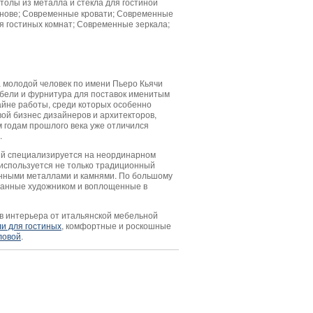
толы из металла и стекла для гостиной
снове; Современные кровати; Современные
 гостиных комнат; Современные зеркала;
а молодой человек по имени Пьеро Кьячи
ебели и фурнитура для поставок именитым
айне работы, среди которых особенно
ой бизнес дизайнеров и архитекторов,
 годам прошлого века уже отличился
.
рый специализируется на неординарном
используется не только традиционный
ценными металлами и камнями. По большому
зданные художником и воплощенные в
в интерьера от итальянской мебельной
ли для гостиных
, комфортные и роскошные
ловой
.