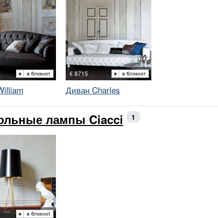
€ 8715
illiam
Диван Charles
ольные лампы Ciacci
1