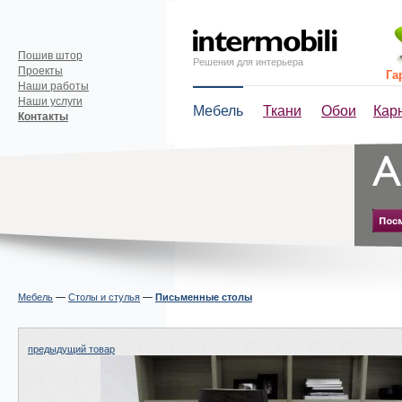
Пошив штор
Решения для интерьера
Проекты
Га
Наши работы
Наши услуги
Мебель
Ткани
Обои
Кар
Контакты
Мебель
—
Столы и стулья
—
Письменные столы
предыдущий товар