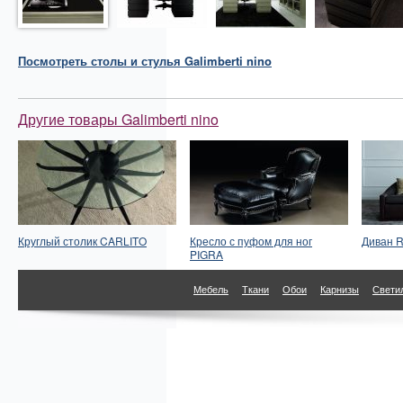
Посмотреть
столы и стулья
Galimberti nino
Другие товары Galimberti nino
Круглый столик CARLITO
Кресло с пуфом для ног
Диван 
PIGRA
Мебель
Ткани
Обои
Карнизы
Свети