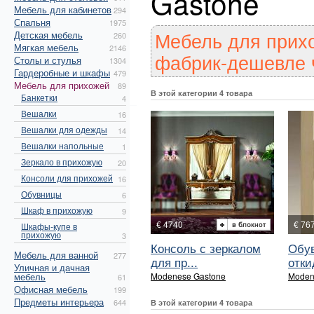
Gastone
Мебель для кабинетов
294
Спальня
1975
Мебель для прих
Детская мебель
260
Мягкая мебель
2146
фабрик-дешевле ч
Столы и стулья
1304
Гардеробные и шкафы
479
Мебель для прихожей
89
В этой категории 4 товара
Банкетки
4
Вешалки
16
Вешалки для одежды
14
Вешалки напольные
1
Зеркало в прихожую
20
Консоли для прихожей
16
Обувницы
6
Шкаф в прихожую
9
€ 4740
€ 767
Шкафы-купе в
прихожую
3
Консоль с зеркалом
Обув
Мебель для ванной
277
для пр...
откид
Уличная и дачная
мебель
Modenese Gastone
Moden
61
Офисная мебель
199
Предметы интерьера
644
В этой категории 4 товара