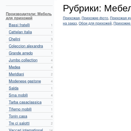
Рубрики: Мебе
Производители: Мебель
для прихожей
Прихожая
,
Прихожие фото
,
Прихожая к
на заказ
,
Обои для прихожей
,
Прихожие
Bassi fratelli
1
Cattelan italia
1
Chelini
3
Coleccion alexandra
1
Grande arredo
1
Jumbo collection
4
Medea
4
Meridiani
2
Modenese gastone
4
Salda
1
Sma mobili
4
Tarba casaclassica
1
Tiferno mobili
1
Tonin casa
4
Tre ci salotti
2
Vaccari international
14