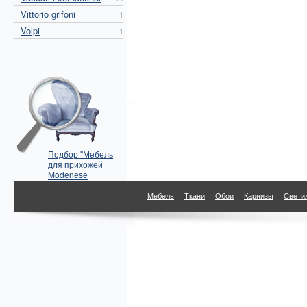
Vittorio grifoni
1
Volpi
1
Подбор "Мебель
для прихожей
Modenese
Gastone" по
параметрам
Мебель
Ткани
Обои
Карнизы
Свети