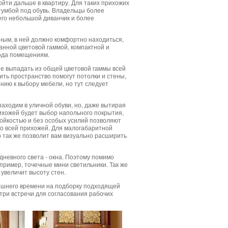
йти дальше в квартиру. Для таких прихожих
тумбой под обувь. Владельцы более
его небольшой диванчик и более
ным, в ней должно комфортно находиться,
анной цветовой гаммой, компактной и
рода помещениям.
не выпадать из общей цветовой гаммы всей
ть пространство помогут потолки и стены,
ию к выбору мебели, но тут следует
заходим в уличной обуви, но, даже вытирая
рихожей будет выбор напольного покрытия,
ойкостью и без особых усилий позволяют
со всей прихожей. Для малогабаритной
 так же позволит вам визуально расширить
дневного света - окна. Поэтому помимо
апример, точечные мини светильники. Так же
увеличит высоту стен.
 лишнего времени на подборку подходящей
-три встречи для согласования рабочих