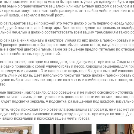
итные прихожие, в которых можно быстро снять уличную одежду и обувь и про
ели обычно ограничивается вешалкой или компактным шкафом с зеркалом и 
х прихожих могут позволить себе расширить этот набор мебели, включив в н
ьный шкаф, и зеркало в полный рост.
о от габаритов вашей прихожей это место должно быть первую очередь удоб
юбой другой комнате вашей квартиры. Все это определяется правильно подобр
льной мебелью и должно соответствовать всем вашим требованиям такого 
о от назначения комнаты в квартире, любая их них должна гармонировать и 
 В распространенных сейчас прихожих обычно мало места, визуально расшири
ые в светлой цветовой гамме. Такое же решение предпочтительно по отношен
ться от собственных предпочтений.
то в квартире, в которое мы попадаем, заходя с улицы - прихожая. Сюда мы 
все равно приносим с собой уличную грязь и песок. Хорошим решением для п
к линолеум или ламинат. Эти напольные покрытия обладают высокой износост
рать уличную грязь. Цвет напольного покрытия также должен гармонировать 
лучше выбрать напольное покрытие светлых или комбинированных тонов, что
тво.
ые прихожей, как правило, слабо освещены и не имеют основного источника 
источника – лампы, стоит установить дополнительные источники, таки как, н
 будет подсветка зеркала. А подсветка, размещенная под шкафом, визуально 
отите, чтобы прихожая точно отвечала всем вашим запросам и, но у вас нет
едует обратиться в магазине к менеджеру, и сделать прихожую на заказ. Две
и ваших пожеланий и прихожая вашей мечты готова.