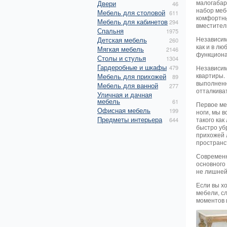
малогабар
Двери
46
набор меб
Мебель для столовой
611
комфортны
Мебель для кабинетов
294
вместител
Спальня
1975
Независим
Детская мебель
260
как и в л
Мягкая мебель
2146
функциона
Столы и стулья
1304
Гардеробные и шкафы
479
Независим
квартиры.
Мебель для прихожей
89
выполненн
Мебель для ванной
277
отталкива
Уличная и дачная
мебель
61
Первое мес
Офисная мебель
199
ноги, мы 
Предметы интерьера
такого ка
644
быстро уб
прихожей 
пространс
Современн
основного 
не лишней
Если вы х
мебели, сл
моментов 