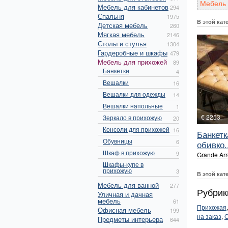
Мебель 
Мебель для кабинетов
294
Спальня
1975
В этой кат
Детская мебель
260
Мягкая мебель
2146
Столы и стулья
1304
Гардеробные и шкафы
479
Мебель для прихожей
89
Банкетки
4
Вешалки
16
Вешалки для одежды
14
Вешалки напольные
1
€ 2253
Зеркало в прихожую
20
Консоли для прихожей
16
Банкетк
Обувницы
6
обивко.
Шкаф в прихожую
9
Grande Ar
Шкафы-купе в
прихожую
3
В этой кат
Мебель для ванной
277
Рубрик
Уличная и дачная
мебель
61
Прихожая
Офисная мебель
199
на заказ
,
О
Предметы интерьера
644