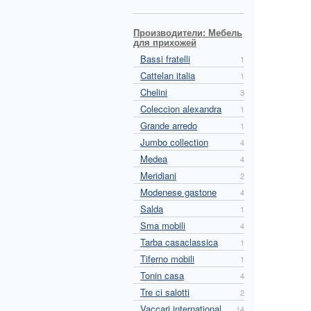
Производители: Мебель
для прихожей
Bassi fratelli
1
Cattelan italia
1
Chelini
3
Coleccion alexandra
1
Grande arredo
1
Jumbo collection
4
Medea
4
Meridiani
2
Modenese gastone
4
Salda
1
Sma mobili
4
Tarba casaclassica
1
Tiferno mobili
1
Tonin casa
4
Tre ci salotti
2
Vaccari international
14