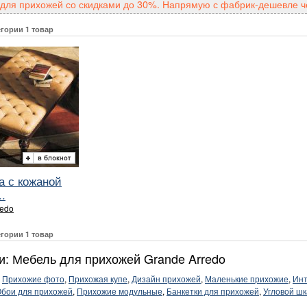
для прихожей со скидками до 30%. Напрямую с фабрик-дешевле че
егории 1 товар
а с кожаной
..
redo
егории 1 товар
и: Мебель для прихожей Grande Arredo
,
Прихожие фото
,
Прихожая купе
,
Дизайн прихожей
,
Маленькие прихожие
,
Инт
бои для прихожей
,
Прихожие модульные
,
Банкетки для прихожей
,
Угловой ш