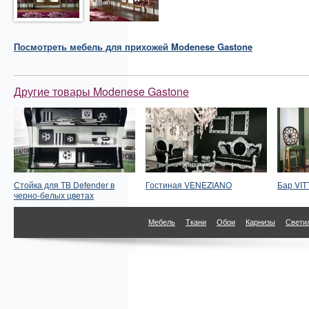
Посмотреть
мебель для прихожей
Modenese Gastone
Другие товары Modenese Gastone
Стойка для ТВ Defender в
Гостиная VENEZIANO
Бар VI
черно-белых цветах
Мебель
Ткани
Обои
Карнизы
Свети