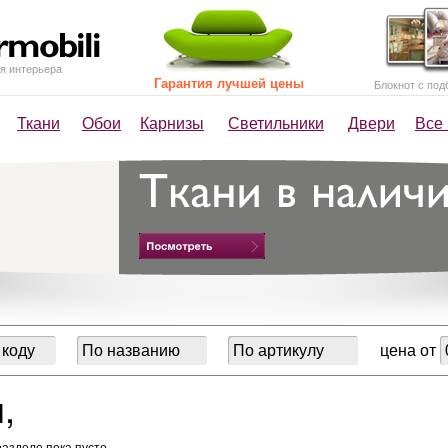
я интерьера
Гарантия лучшей цены
Блокнот с под
Ткани
Обои
Карнизы
Светильники
Двери
Все
цена от
,
разделе пока пусто