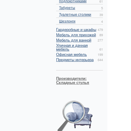
подлокотниками
61
Табуреты
5
Туалетные столики
39
Шезлонги
4
Гардеробные и шкафы
479
Мебель для прихожей
89
Мебель для ванной
277
Уличная и дачная
мебель
61
Офисная мебель
199
Предметы интерьера
644
Производители:
Складные стулья