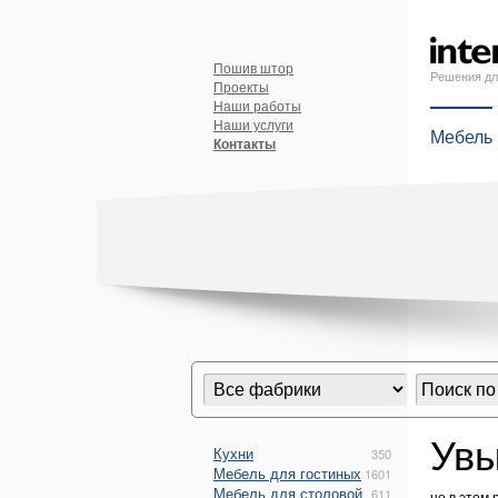
Пошив штор
Решения дл
Проекты
Наши работы
Наши услуги
Мебель
Контакты
Увы
Кухни
350
Мебель для гостиных
1601
Мебель для столовой
611
но в этом 