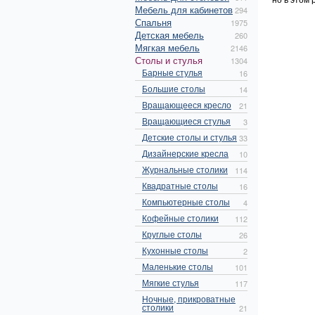
Мебель для кабинетов
294
Спальня
1975
Детская мебель
260
Мягкая мебель
2146
Столы и стулья
1304
Барные стулья
16
Большие столы
14
Вращающееся кресло
21
Вращающиеся стулья
3
Детские столы и стулья
33
Дизайнерские кресла
10
Журнальные столики
114
Квадратные столы
16
Компьютерные столы
4
Кофейные столики
112
Круглые столы
26
Кухонные столы
2
Маленькие столы
101
Мягкие стулья
117
Ночные, прикроватные
столики
21