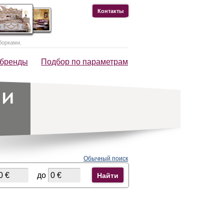
Контакты
борками.
 бренды
Подбор по параметрам
Обычный поиск
до
Найти