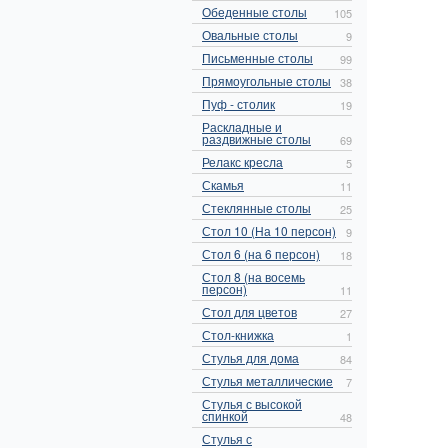
Обеденные столы
105
Овальные столы
9
Письменные столы
99
Прямоугольные столы
38
Пуф - столик
19
Раскладные и
раздвижные столы
69
Релакс кресла
5
Скамья
11
Стеклянные столы
25
Стол 10 (На 10 персон)
9
Стол 6 (на 6 персон)
18
Стол 8 (на восемь
персон)
11
Стол для цветов
27
Стол-книжка
1
Стулья для дома
84
Стулья металлические
7
Стулья с высокой
спинкой
48
Стулья с