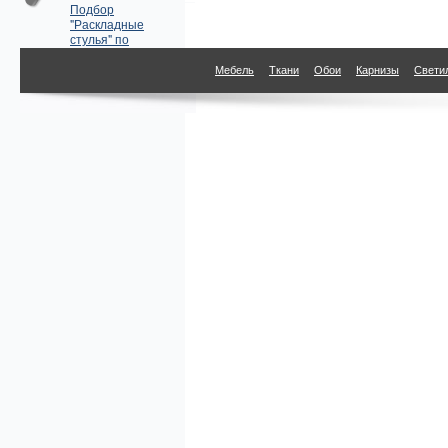
Подбор
"Раскладные
стулья" по
параметрам
Мебель
Ткани
Обои
Карнизы
Свети