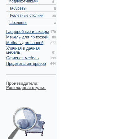
подлокотниками
61
Табуреты
5
Туалетные столики
39
Шезлонги
4
Гардеробные и шкафы
479
Мебель для прихожей
89
Мебель для ванной
277
Уличная и дачная
мебель
61
Офисная мебель
199
Предметы интерьера
644
Производители:
Раскладные стулья