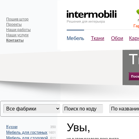
Пошив штор
Решения для интерьера
Проекты
Га
Наши работы
Наши услуги
Мебель
Ткани
Обои
Кар
Контакты
Увы,
Кухни
350
Мебель для гостиных
1601
Мебель для столовой
611
но в этом разделе пока пусто