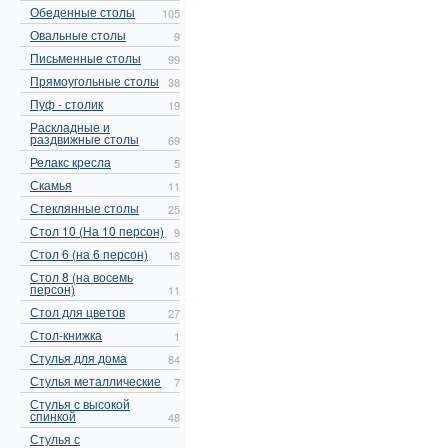
Обеденные столы
105
Овальные столы
9
Письменные столы
99
Прямоугольные столы
38
Пуф - столик
19
Раскладные и
раздвижные столы
69
Релакс кресла
5
Скамья
11
Стеклянные столы
25
Стол 10 (На 10 персон)
9
Стол 6 (на 6 персон)
18
Стол 8 (на восемь
персон)
11
Стол для цветов
27
Стол-книжка
1
Стулья для дома
84
Стулья металлические
7
Стулья с высокой
спинкой
48
Стулья с