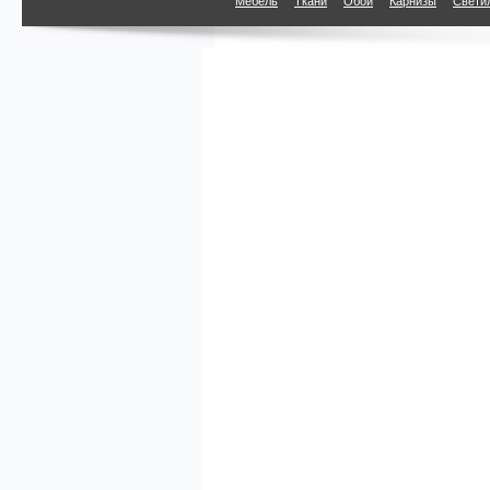
Мебель
Ткани
Обои
Карнизы
Свети