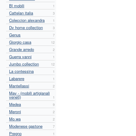
Bl mobili
1
Cattelan italia
3
Coleccion alexandra
1
Dv home collection
3
Genus
7
Giorgio casa
12
Grande arredo
2
Guerra vanni
1
Jumbo collection
12
La contessina
1
Labarere
1
Mantellassi
2
Mav - (mobili artigianali
veneti)
1
Medea
9
Meroni
2
Mo.wa
2
Modenese gastone
7
Pregno
1