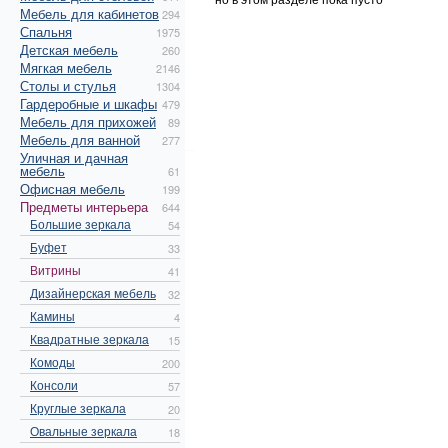
Мебель для кабинетов
294
Спальня
1975
Детская мебель
260
Мягкая мебель
2146
Столы и стулья
1304
Гардеробные и шкафы
479
Мебель для прихожей
89
Мебель для ванной
277
Уличная и дачная
мебель
61
Офисная мебель
199
Предметы интерьера
644
Большие зеркала
54
Буфет
33
Витрины
41
Дизайнерская мебель
32
Камины
4
Квадратные зеркала
15
Комоды
200
Консоли
57
Круглые зеркала
20
Овальные зеркала
18