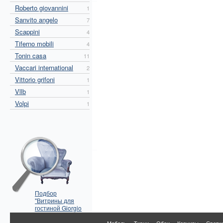
Roberto giovannini
1
Sanvito angelo
7
Scappini
4
Tiferno mobili
4
Tonin casa
11
Vaccari international
2
Vittorio grifoni
1
Vllb
1
Volpi
1
Подбор
"Витрины для
гостиной Giorgio
Casa" по
параметрам