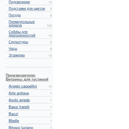
Подсвечники
14
Подставки для цветов
5
Посуда
8
Прямоугольные
зеркала
102
Сейфы для
драгоценностей
14
Скульптуры
6
Часы
8
Этажерка
13
Производители:
Витрины для гостиной
Angelo cappellini
13
Arte antiqua
1
Asolo arreda
1
Bassi fratelli
1
Bazzi
1
Bbelle
1
Bitossi luciano
1