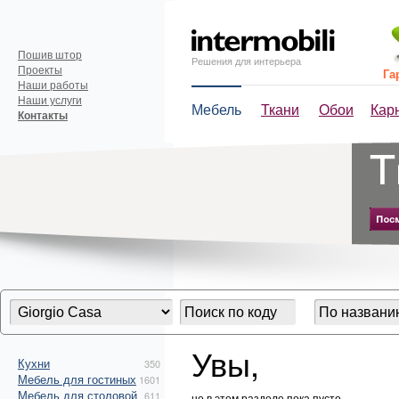
Пошив штор
Решения для интерьера
Проекты
Га
Наши работы
Наши услуги
Мебель
Ткани
Обои
Кар
Контакты
Увы,
Кухни
350
Мебель для гостиных
1601
Мебель для столовой
611
но в этом разделе пока пусто