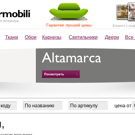
я интерьера
Гарантия лучшей цены
Блокнот с под
Ткани
Обои
Карнизы
Светильники
Двери
Все
цена от
,
разделе пока пусто