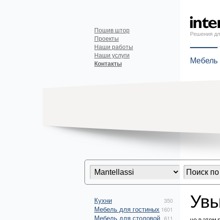
Пошив штор
Решения дл
Проекты
Наши работы
Наши услуги
Мебель
Контакты
Увы
Кухни
350
Мебель для гостиных
1601
Мебель для столовой
611
но в этом 