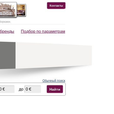
Контакты
борками.
 бренды
Подбор по параметрам
Обычный поиск
до
Найти