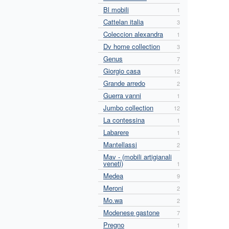
Bl mobili
1
Cattelan italia
3
Coleccion alexandra
1
Dv home collection
3
Genus
7
Giorgio casa
12
Grande arredo
2
Guerra vanni
1
Jumbo collection
12
La contessina
1
Labarere
1
Mantellassi
2
Mav - (mobili artigianali
veneti)
1
Medea
9
Meroni
2
Mo.wa
2
Modenese gastone
7
Pregno
1