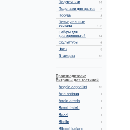
Подсвечники
14
Подставки для цветов
5
Посуда
8
Прямоугольные
зеркала
102
Сейфы для
драгоценностей
14
Скульптуры
6
Часы
8
Этажерка
13
Производители:
Витрины для гостиной
Angelo cappellini
13
Arte antiqua
1
Asolo arreda
1
Bassi fratelli
1
Bazzi
1
Bbelle
1
Bitossi luciano
1