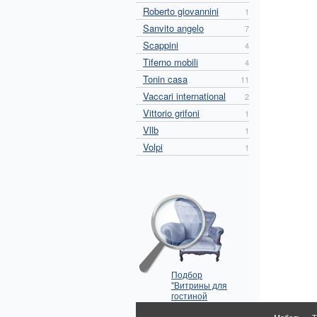
Roberto giovannini
1
Sanvito angelo
7
Scappini
4
Tiferno mobili
4
Tonin casa
11
Vaccari international
2
Vittorio grifoni
1
Vllb
1
Volpi
1
Подбор
"Витрины для
гостиной
Mantellassi" по
параметрам