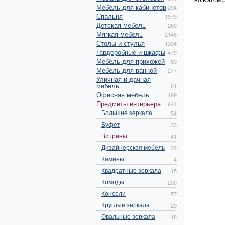
Мебель для кабинетов
294
Спальня
1975
Детская мебель
260
Мягкая мебель
2146
Столы и стулья
1304
Гардеробные и шкафы
479
Мебель для прихожей
89
Мебель для ванной
277
Уличная и дачная
мебель
61
Офисная мебель
199
Предметы интерьера
644
Большие зеркала
54
Буфет
33
Витрины
41
Дизайнерская мебель
32
Камины
4
Квадратные зеркала
15
Комоды
200
Консоли
57
Круглые зеркала
20
Овальные зеркала
18